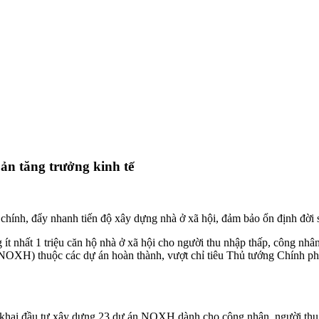
bản tăng trưởng kinh tế
h chính, đẩy nhanh tiến độ xây dựng nhà ở xã hội, đảm bảo ổn định đời
 ít nhất 1 triệu căn hộ nhà ở xã hội cho người thu nhập thấp, công n
(NOXH) thuộc các dự án hoàn thành, vượt chỉ tiêu Thủ tướng Chính phủ
n khai đầu tư xây dựng 23 dự án NOXH dành cho công nhân, người th