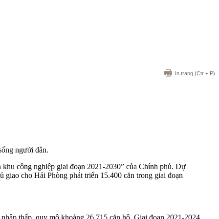
In trang
(Ctr + P)
 sống người dân.
hân khu công nghiệp giai đoạn 2021-2030” của Chính phủ. Dự
 giao cho Hải Phòng phát triển 15.400 căn trong giai đoạn
u nhập thấp, quy mô khoảng 26.715 căn hộ. Giai đoạn 2021-2024