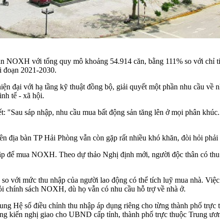
ự án NOXH với tổng quy mô khoảng 54.914 căn, bằng 111% so với chỉ t
ai đoạn 2021-2030.
iện đại với hạ tầng kỹ thuật đồng bộ, giải quyết một phần nhu cầu về n
nh tế - xã hội.
ết: "Sau sáp nhập, nhu cầu mua bất động sản tăng lên ở mọi phân khú
n địa bàn TP Hải Phòng vẫn còn gặp rất nhiều khó khăn, đòi hỏi phải 
 nhập để mua NOXH. Theo dự thảo Nghị định mới, người độc thân có thu
 với mức thu nhập của người lao động có thể tích luỹ mua nhà. Việc 
hỏi chính sách NOXH, dù họ vẫn có nhu cầu hỗ trợ về nhà ở.
g Hệ số điều chỉnh thu nhập áp dụng riêng cho từng thành phố trực 
Phòng kiến nghị giao cho UBND cấp tỉnh, thành phố trực thuộc Trung ư