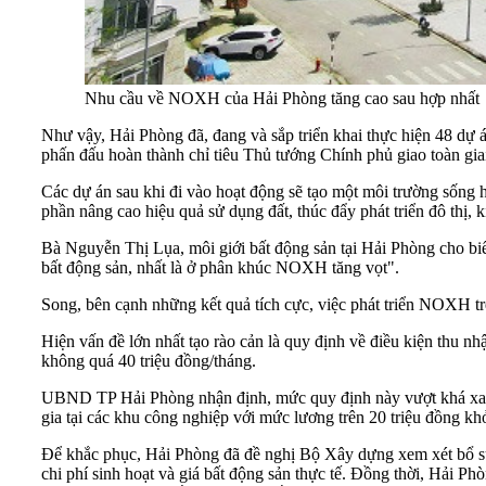
Nhu cầu về NOXH của Hải Phòng tăng cao sau hợp nhất
Như vậy, Hải Phòng đã, đang và sắp triển khai thực hiện 48 d
phấn đấu hoàn thành chỉ tiêu Thủ tướng Chính phủ giao toàn gi
Các dự án sau khi đi vào hoạt động sẽ tạo một môi trường sống h
phần nâng cao hiệu quả sử dụng đất, thúc đẩy phát triển đô thị, ki
Bà Nguyễn Thị Lụa, môi giới bất động sản tại Hải Phòng cho bi
bất động sản, nhất là ở phân khúc NOXH tăng vọt".
Song, bên cạnh những kết quả tích cực, việc phát triển NOXH trê
Hiện vấn đề lớn nhất tạo rào cản là quy định về điều kiện thu
không quá 40 triệu đồng/tháng.
UBND TP Hải Phòng nhận định, mức quy định này vượt khá xa so
gia tại các khu công nghiệp với mức lương trên 20 triệu đồng k
Để khắc phục, Hải Phòng đã đề nghị Bộ Xây dựng xem xét bổ sun
chi phí sinh hoạt và giá bất động sản thực tế. Đồng thời, Hải 