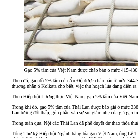
Gạo 5% tấm của Việt Nam được chào bán ở mức 415-430 U
Theo đó, gạo đồ 5% tấm của Ấn Độ được chào bán ở mức 344-350
thương nhân ở Kolkata cho biết, việc thu hoạch lúa đang diễn ra
Theo Hiệp hội Lương thực Việt Nam, gạo 5% tấm của Việt Nam 
Trong khi đó, gạo 5% tấm của Thái Lan được báo giá ở mức 338
Lan tương đối thấp, góp phần vào sự sụt giảm nhẹ của giá gạo t
Trong tuần qua, Nội các Thái Lan đã phê duyệt dự thảo thỏa th
Tổng Thư ký Hiệp hội Ngành hàng lúa gạo Việt Nam, ông Lê Than