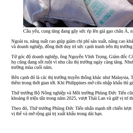
Cầu yếu, cung tăng đang gây sức ép lên giá gạo châu Á, nh
Ngoài ra, năng suất cao giúp giảm chi phí sản xuất, nâng cao kh
và doanh nghiệp, đồng thời duy trì sức cạnh tranh trên thị trường
Từ góc độ doanh nghiệp, ông Nguyễn Vĩnh Trọng, Giám đốc Công
họ cũng đang sốt ruột vì nhu cầu thị trường ngày càng tăng. Nh
trường mùa cuối năm.
Bên cạnh đó là các thị trường truyền thống khác như Malaysia
thêm trong thời gian tới. Khi Philippines mở cửa nhập khẩu thì gi
Thứ trưởng Bộ Nông nghiệp và Môi trường Phùng Đức Tiến cũng 
khoảng 8 triệu tấn trong năm 2025, vượt Thái Lan và giữ vị trí th
Theo đó, Thứ trưởng Phùng Đức Tiến nhấn mạnh tới chiến lược đ
vị thế và mở rộng giá trị xuất khẩu trong dài hạn.