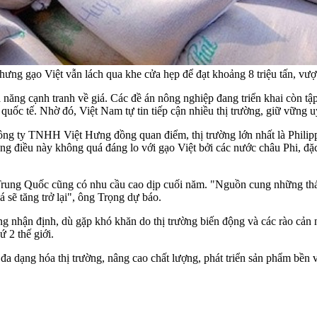
ưng gạo Việt vẫn lách qua khe cửa hẹp để đạt khoảng 8 triệu tấn, vượt
ả năng cạnh tranh về giá. Các đề án nông nghiệp đang triển khai còn t
 quốc tế. Nhờ đó, Việt Nam tự tin tiếp cận nhiều thị trường, giữ vững u
 ty TNHH Việt Hưng đồng quan điểm, thị trường lớn nhất là Philippi
ưng điều này không quá đáng lo với gạo Việt bởi các nước châu Phi, đ
, Trung Quốc cũng có nhu cầu cao dịp cuối năm. "Nguồn cung những t
á sẽ tăng trở lại", ông Trọng dự báo.
nhận định, dù gặp khó khăn do thị trường biến động và các rào cản n
ứ 2 thế giới.
a dạng hóa thị trường, nâng cao chất lượng, phát triển sản phẩm bền 