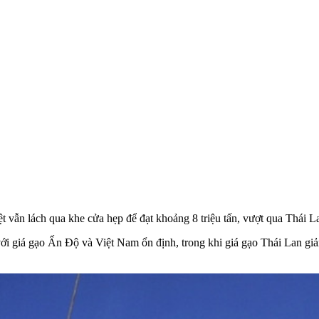
 vẫn lách qua khe cửa hẹp để đạt khoảng 8 triệu tấn, vượt qua Thái La
với giá gạo Ấn Độ và Việt Nam ổn định, trong khi giá gạo Thái Lan gi