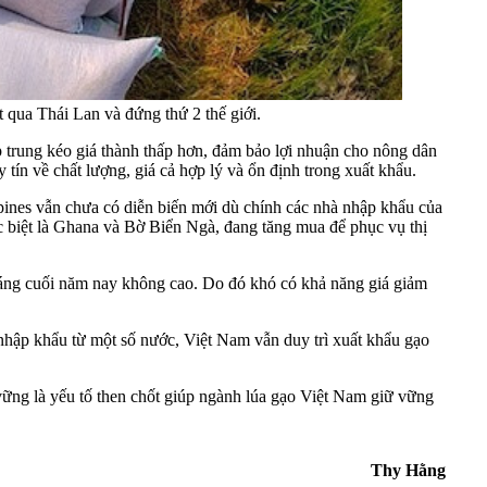
 qua Thái Lan và đứng thứ 2 thế giới.
ập trung kéo giá thành thấp hơn, đảm bảo lợi nhuận cho nông dân
y tín về chất lượng, giá cả hợp lý và ổn định trong xuất khẩu.
nes vẫn chưa có diễn biến mới dù chính các nhà nhập khẩu của
ặc biệt là Ghana và Bờ Biển Ngà, đang tăng mua để phục vụ thị
háng cuối năm nay không cao. Do đó khó có khả năng giá giảm
hập khẩu từ một số nước, Việt Nam vẫn duy trì xuất khẩu gạo
vững là yếu tố then chốt giúp ngành lúa gạo Việt Nam giữ vững
Thy Hằng