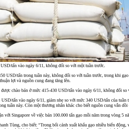
SD/tấn vào ngày 6/11, không đổi so với một tuần trước.
 USD/tấn trong tuần này, không đổi so với tuần trước, trong khi gạ
 thuận lợi và nguồn cung đang tăng lên.
được chào bán ở mức 415-430 USD/tấn vào ngày 6/11, không đổi so v
 USD/tấn vào ngày 6/11, giảm nhẹ so với mức 340 USD/tấn của tuần t
rong tuần này. Còn một thương nhân khác cho biết nguồn cung vẫn dồi 
uận với Singapore về việc bán 100.000 tấn gạo mỗi năm trong vòng 5 n
h Tùng, cho biết: “Trong bối cảnh xuất khẩu gạo nhiều biến động, việ