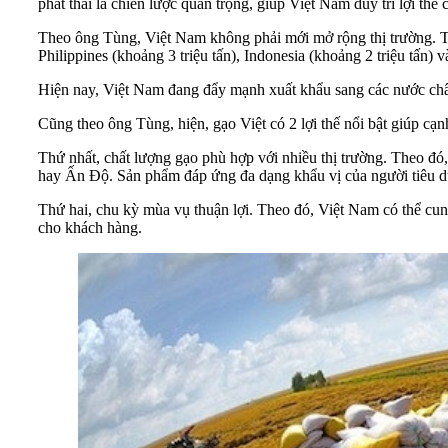
phát thải là chiến lược quan trọng, giúp Việt Nam duy trì lợi thế
Theo ông Tùng, Việt Nam không phải mới mở rộng thị trường. Từ
Philippines (khoảng 3 triệu tấn), Indonesia (khoảng 2 triệu tấn) 
Hiện nay, Việt Nam đang đẩy mạnh xuất khẩu sang các nước châu P
Cũng theo ông Tùng, hiện, gạo Việt có 2 lợi thế nổi bật giúp cạnh
Thứ nhất, chất lượng gạo phù hợp với nhiều thị trường. Theo đó
hay Ấn Độ. Sản phẩm đáp ứng đa dạng khẩu vị của người tiêu d
Thứ hai, chu kỳ mùa vụ thuận lợi. Theo đó, Việt Nam có thể cun
cho khách hàng.