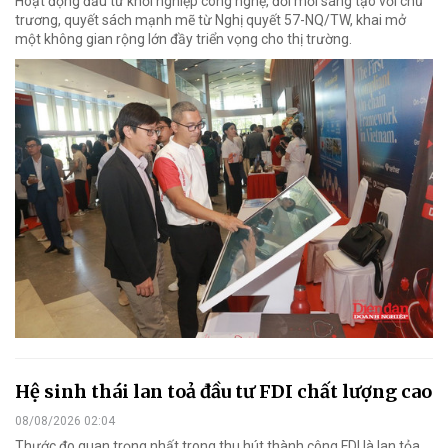
Hoạt động đầu tư khởi nghiệp công nghệ, đổi mới sáng tạo với chủ
trương, quyết sách mạnh mẽ từ Nghị quyết 57-NQ/TW, khai mở
một không gian rộng lớn đầy triển vọng cho thị trường.
Hệ sinh thái lan toả đầu tư FDI chất lượng cao
08/08/2026 02:04
Thước đo quan trọng nhất trong thu hút thành công FDI là lan tỏa