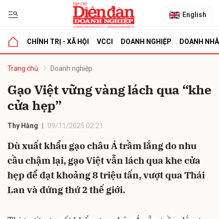
English
CHÍNH TRỊ - XÃ HỘI
VCCI
DOANH NGHIỆP
DOANH NH
bình luận
Trang chủ
Doanh nghiệp
Gạo Việt vững vàng lách qua “khe
cửa hẹp”
Thy Hằng
09/11/2025 02:21
Dù xuất khẩu gạo châu Á trầm lắng do nhu
cầu chậm lại, gạo Việt vẫn lách qua khe cửa
Hủy
G
hẹp để đạt khoảng 8 triệu tấn, vượt qua Thái
Lan và đứng thứ 2 thế giới.