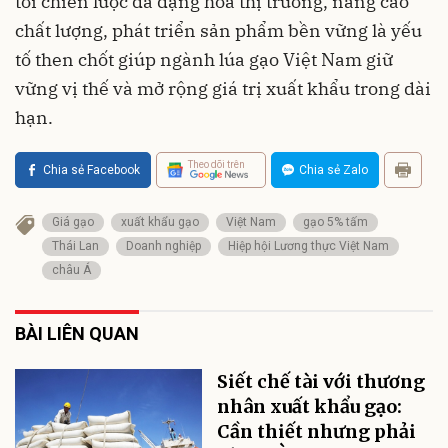
tới chiến lược đa dạng hóa thị trường, nâng cao
chất lượng, phát triển sản phẩm bền vững là yếu
tố then chốt giúp ngành lúa gạo Việt Nam giữ
vững vị thế và mở rộng giá trị xuất khẩu trong dài
hạn.
Theo dõi trên
Chia sẻ Facebook
Chia sẻ Zalo
Giá gạo
xuất khẩu gạo
Việt Nam
gạo 5% tấm
Thái Lan
Doanh nghiệp
Hiệp hội Lương thực Việt Nam
châu Á
BÀI LIÊN QUAN
Siết chế tài với thương
nhân xuất khẩu gạo:
Cần thiết nhưng phải