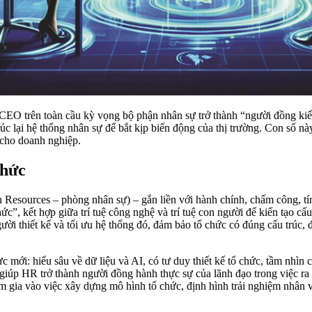
O trên toàn cầu kỳ vọng bộ phận nhân sự trở thành “người đồng kiến t
rúc lại hệ thống nhân sự để bắt kịp biến động của thị trường. Con số 
i cho doanh nghiệp.
chức
n Resources – phòng nhân sự) – gắn liền với hành chính, chấm công, tí
c”, kết hợp giữa trí tuệ công nghệ và trí tuệ con người để kiến tạo cấu
ời thiết kế và tối ưu hệ thống đó, đảm bảo tổ chức có đúng cấu trúc, 
mới: hiểu sâu về dữ liệu và AI, có tư duy thiết kế tổ chức, tầm nhìn c
 giúp HR trở thành người đồng hành thực sự của lãnh đạo trong việc r
ham gia vào việc xây dựng mô hình tổ chức, định hình trải nghiệm nhân 