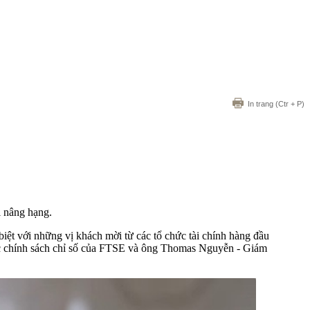
In trang
(Ctr + P)
i nâng hạng.
ệt với những vị khách mời từ các tổ chức tài chính hàng đầu
ốc chính sách chỉ số của FTSE và ông Thomas Nguyễn - Giám