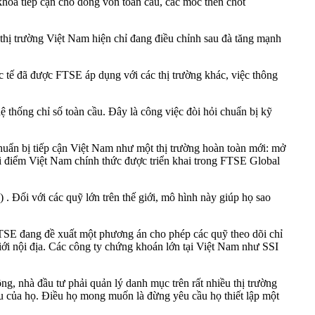
 tiếp cận cho dòng vốn toàn cầu, các mốc then chốt
thị trường Việt Nam hiện chỉ đang điều chỉnh sau đà tăng mạnh
c tế đã được FTSE áp dụng với các thị trường khác, việc thông
thống chỉ số toàn cầu. Đây là công việc đòi hỏi chuẩn bị kỹ
 chuẩn bị tiếp cận Việt Nam như một thị trường hoàn toàn mới: mở
ời điểm Việt Nam chính thức được triển khai trong FTSE Global
 Đối với các quỹ lớn trên thế giới, mô hình này giúp họ sao
 FTSE đang đề xuất một phương án cho phép các quỹ theo dõi chỉ
iới nội địa. Các công ty chứng khoán lớn tại Việt Nam như SSI
g, nhà đầu tư phải quản lý danh mục trên rất nhiều thị trường
u của họ. Điều họ mong muốn là đừng yêu cầu họ thiết lập một