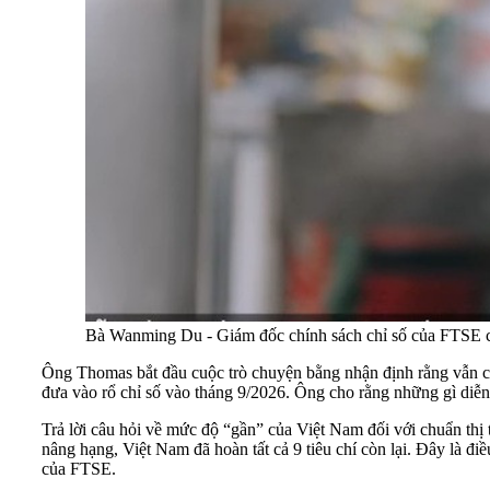
Bà Wanming Du - Giám đốc chính sách chỉ số của FTSE 
Ông Thomas bắt đầu cuộc trò chuyện bằng nhận định rằng vẫn có
đưa vào rổ chỉ số vào tháng 9/2026. Ông cho rằng những gì diễn ra
Trả lời câu hỏi về mức độ “gần” của Việt Nam đối với chuẩn thị
nâng hạng, Việt Nam đã hoàn tất cả 9 tiêu chí còn lại. Đây là đ
của FTSE.