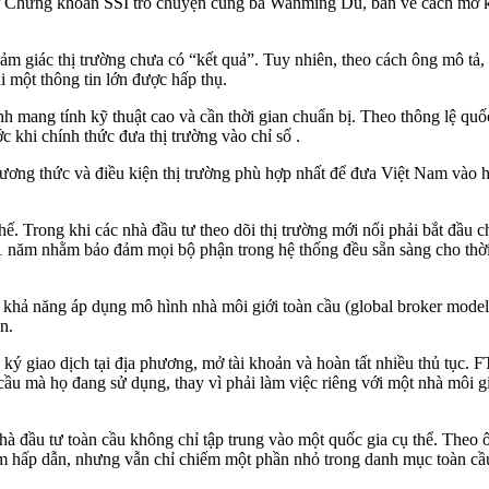
hứng khoán SSI trò chuyện cùng bà Wanming Du, bàn về cách mở khóa
 giác thị trường chưa có “kết quả”. Tuy nhiên, theo cách ông mô tả, 
i một thông tin lớn được hấp thụ.
h mang tính kỹ thuật cao và cần thời gian chuẩn bị. Theo thông lệ quố
 khi chính thức đưa thị trường vào chỉ số .
ng thức và điều kiện thị trường phù hợp nhất để đưa Việt Nam vào hệ 
 thế. Trong khi các nhà đầu tư theo dõi thị trường mới nổi phải bắt đầu
 ra 1 năm nhằm bảo đảm mọi bộ phận trong hệ thống đều sẵn sàng cho th
hả năng áp dụng mô hình nhà môi giới toàn cầu (global broker model) .
n.
 ký giao dịch tại địa phương, mở tài khoản và hoàn tất nhiều thủ tục.
cầu mà họ đang sử dụng, thay vì phải làm việc riêng với một nhà môi g
 đầu tư toàn cầu không chỉ tập trung vào một quốc gia cụ thể. Theo ôn
Nam hấp dẫn, nhưng vẫn chỉ chiếm một phần nhỏ trong danh mục toàn cầ