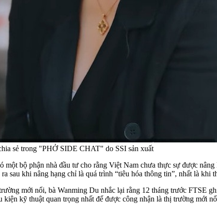
chia sẻ trong "PHỞ SIDE CHAT" do SSI sản xuất
 một bộ phận nhà đầu tư cho rằng Việt Nam chưa thực sự được nâng hạn
 sau khi nâng hạng chỉ là quá trình “tiêu hóa thông tin”, nhất là khi t
 trường mới nổi, bà Wanming Du nhắc lại rằng 12 tháng trước FTSE ghi
iều kiện kỹ thuật quan trọng nhất để được công nhận là thị trường mới 