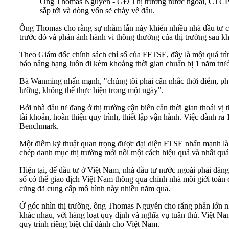
Ông Thomas Nguyễn - GĐ Thị trường nước ngoài, CTCP C
sắp tới và dòng vốn sẽ chảy về đâu.
Ông Thomas cho rằng sự nhầm lẫn này khiến nhiều nhà đầu tư cảm
trước đó và phản ánh hành vi thông thường của thị trường sau kh
Theo Giám đốc chính sách chỉ số của FFTSE, đây là một quá trìn
báo nâng hạng luôn đi kèm khoảng thời gian chuẩn bị 1 năm trước
Bà Wanming nhấn mạnh, "chúng tôi phải cân nhắc thời điểm, phươ
lưỡng, không thể thực hiện trong một ngày".
Bởi nhà đầu tư đang ở thị trường cận biên cần thời gian thoái vị
tài khoản, hoàn thiện quy trình, thiết lập vận hành. Việc dành
Benchmark.
Một điểm kỹ thuật quan trọng được đại diện FTSE nhấn mạnh là k
chép danh mục thị trường mới nổi một cách hiệu quả và nhất quá
Hiện tại, để đầu tư ở Việt Nam, nhà đầu tư nước ngoài phải đăng
số có thể giao dịch Việt Nam thông qua chính nhà môi giới toàn 
cũng đã cung cấp mô hình này nhiều năm qua.
Ở góc nhìn thị trường, ông Thomas Nguyễn cho rằng phần lớn nhà
khác nhau, với hàng loạt quy định và nghĩa vụ tuân thủ. Việt 
quy trình riêng biệt chỉ dành cho Việt Nam.