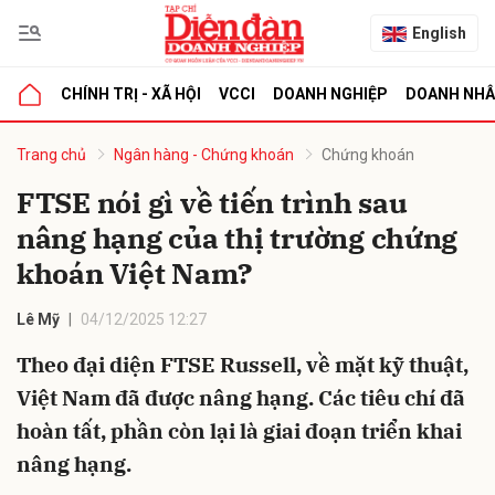
English
CHÍNH TRỊ - XÃ HỘI
VCCI
DOANH NGHIỆP
DOANH NH
bình luận
Trang chủ
Ngân hàng - Chứng khoán
Chứng khoán
FTSE nói gì về tiến trình sau
nâng hạng của thị trường chứng
khoán Việt Nam?
Lê Mỹ
04/12/2025 12:27
Theo đại diện FTSE Russell, về mặt kỹ thuật,
Hủy
G
Việt Nam đã được nâng hạng. Các tiêu chí đã
hoàn tất, phần còn lại là giai đoạn triển khai
nâng hạng.