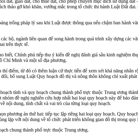
hồi đất, giao đất, cho thuê đất, cho phép chuyển mục đích sử dụng đất 
sách tháo gỡ khó khăn, vướng mắc trong tổ chức thi hành Luật Đất đai.
oảng trống pháp lý sau khi Luật được thông qua nếu chậm ban hành văn
 các bộ, ngành liên quan để song hành trong quá trình xây dựng các văn 
i trên thực tế.
iết, Chính phủ tiếp thu ý kiến đề nghị đánh giá sâu kinh nghiệm thực 
Hồ Chí Minh và một số địa phương.
 thí điểm, từ đó có thêm luận cứ thực tiễn để xem xét khả năng nhân rộ
ổi, bổ sung Luật Quy hoạch đô thị và nông thôn không chỉ xuất phát t
y hoạch tỉnh và quy hoạch chung thành phố trực thuộc Trung ương th
Một nhóm đề nghị nghiên cứu hợp nhất hai loại quy hoạch này để bảo đả
ề nội dung, tính chất và vai trò của từng loại quy hoạch.
ọn phương án thứ hai: tiếp tục lập riêng hai loại quy hoạch. Quy hoạch
ùng lặp với nội dung về tổ chức phát triển không gian đô thị trong qu
hoạch chung thành phố trực thuộc Trung ương.