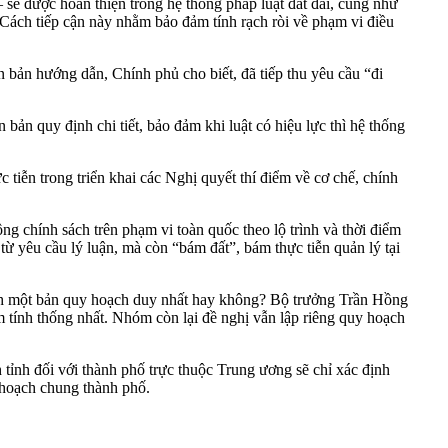
– sẽ được hoàn thiện trong hệ thống pháp luật đất đai, cũng như
 Cách tiếp cận này nhằm bảo đảm tính rạch ròi về phạm vi điều
 bản hướng dẫn, Chính phủ cho biết, đã tiếp thu yêu cầu “đi
bản quy định chi tiết, bảo đảm khi luật có hiệu lực thì hệ thống
tiễn trong triển khai các Nghị quyết thí điểm về cơ chế, chính
ng chính sách trên phạm vi toàn quốc theo lộ trình và thời điểm
ừ yêu cầu lý luận, mà còn “bám đất”, bám thực tiễn quản lý tại
ành một bản quy hoạch duy nhất hay không? Bộ trưởng Trần Hồng
m tính thống nhất. Nhóm còn lại đề nghị vẫn lập riêng quy hoạch
 tỉnh đối với thành phố trực thuộc Trung ương sẽ chỉ xác định
y hoạch chung thành phố.