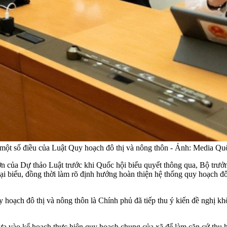
 một số điều của Luật Quy hoạch đô thị và nông thôn - Ảnh: Media Qu
g lớn của Dự thảo Luật trước khi Quốc hội biểu quyết thông qua, Bộ tr
đại biểu, đồng thời làm rõ định hướng hoàn thiện hệ thống quy hoạch đô
oạch đô thị và nông thôn là Chính phủ đã tiếp thu ý kiến đề nghị khô
ưa vào kế hoạch thực hiện quy hoạch chung của xã để làm căn cứ thu hồ