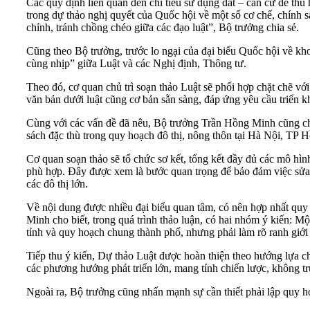
Các quy định liên quan đến chỉ tiêu sử dụng đất – căn cứ để thu 
trong dự thảo nghị quyết của Quốc hội về một số cơ chế, chính 
chỉnh, tránh chồng chéo giữa các đạo luật”, Bộ trưởng chia sẻ.
Cũng theo Bộ trưởng, trước lo ngại của đại biểu Quốc hội về kh
cùng nhịp” giữa Luật và các Nghị định, Thông tư.
Theo đó, cơ quan chủ trì soạn thảo Luật sẽ phối hợp chặt chẽ với
văn bản dưới luật cũng cơ bản sẵn sàng, đáp ứng yêu cầu triển kha
Cùng với các vấn đề đã nêu, Bộ trưởng Trần Hồng Minh cũng cho b
sách đặc thù trong quy hoạch đô thị, nông thôn tại Hà Nội, TP 
Cơ quan soạn thảo sẽ tổ chức sơ kết, tổng kết đầy đủ các mô hình
phù hợp. Đây được xem là bước quan trọng để bảo đảm việc sửa đ
các đô thị lớn.
Về nội dung được nhiều đại biểu quan tâm, có nên hợp nhất qu
Minh cho biết, trong quá trình thảo luận, có hai nhóm ý kiến: 
tỉnh và quy hoạch chung thành phố, nhưng phải làm rõ ranh giới v
Tiếp thu ý kiến, Dự thảo Luật được hoàn thiện theo hướng lựa ch
các phương hướng phát triển lớn, mang tính chiến lược, không tr
Ngoài ra, Bộ trưởng cũng nhấn mạnh sự cần thiết phải lập quy 