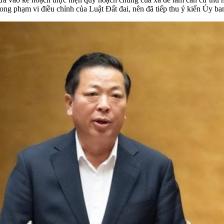
rong phạm vi điều chỉnh của Luật Đất đai, nên đã tiếp thu ý kiến Ủy 