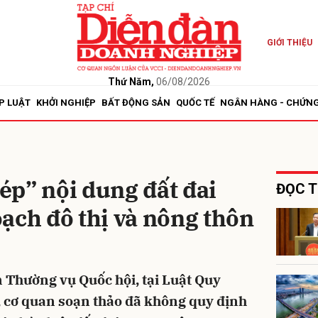
GIỚI THIỆU
bình luận
Thứ Năm,
06/08/2026
P LUẬT
KHỞI NGHIỆP
BẤT ĐỘNG SẢN
QUỐC TẾ
NGÂN HÀNG - CHỨN
p” nội dung đất đai
ĐỌC T
ạch đô thị và nông thôn
Hủy
G
n Thường vụ Quốc hội, tại Luật Quy
, cơ quan soạn thảo đã không quy định