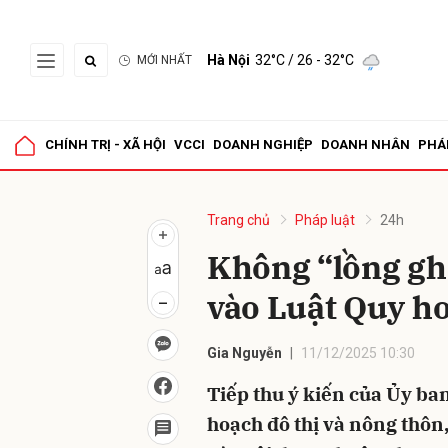
Hà Nội
32°C
/ 26 - 32°C
MỚI NHẤT
Gửi 
CHÍNH TRỊ - XÃ HỘI
VCCI
DOANH NGHIỆP
DOANH NHÂN
PHÁ
Trang chủ
Pháp luật
24h
Không “lồng ghé
vào Luật Quy ho
Gia Nguyễn
11/12/2025 10:30
Tiếp thu ý kiến của Ủy ba
hoạch đô thị và nông thôn