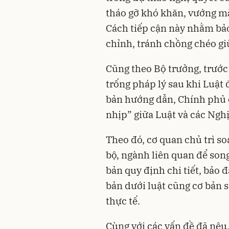
tháo gỡ khó khăn, vướng mắ
Cách tiếp cận này nhằm bảo
chỉnh, tránh chồng chéo giữ
Cũng theo Bộ trưởng, trước
trống pháp lý sau khi Luậ
bản hướng dẫn, Chính phủ c
nhịp” giữa Luật và các Nghị
Theo đó, cơ quan chủ trì so
bộ, ngành liên quan để son
bản quy định chi tiết, bảo 
bản dưới luật cũng cơ bản s
thực tế.
Cùng với các vấn đề đã nê