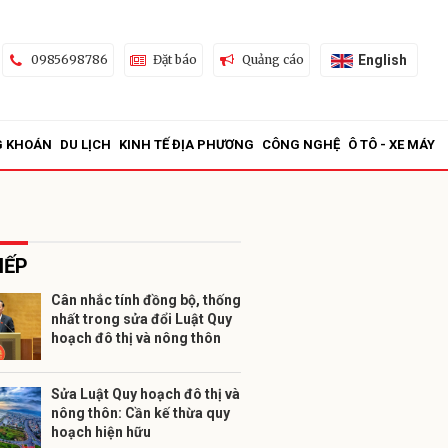
English
0985698786
Đặt báo
Quảng cáo
G KHOÁN
DU LỊCH
KINH TẾ ĐỊA PHƯƠNG
CÔNG NGHỆ
Ô TÔ - XE MÁY
IẾP
Cân nhắc tính đồng bộ, thống
nhất trong sửa đổi Luật Quy
ửi
hoạch đô thị và nông thôn
Sửa Luật Quy hoạch đô thị và
nông thôn: Cần kế thừa quy
hoạch hiện hữu