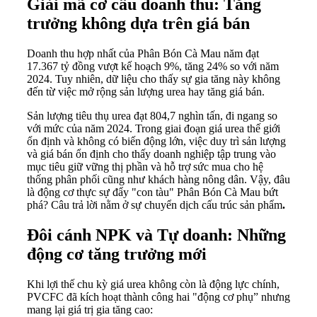
Giải mã cơ cấu doanh thu: Tăng
trưởng không dựa trên giá bán
Doanh thu hợp nhất của Phân Bón Cà Mau năm đạt
17.367 tỷ đồng vượt kế hoạch 9%, tăng 24% so với năm
2024. Tuy nhiên, dữ liệu cho thấy sự gia tăng này không
đến từ việc mở rộng sản lượng urea hay tăng giá bán.
Sản lượng tiêu thụ urea đạt 804,7 nghìn tấn, đi ngang so
với mức của năm 2024. Trong giai đoạn giá urea thế giới
ổn định và không có biến động lớn, việc duy trì sản lượng
và giá bán ổn định cho thấy doanh nghiệp tập trung vào
mục tiêu giữ vững thị phần và hỗ trợ sức mua cho hệ
thống phân phối cũng như khách hàng nông dân. Vậy, đâu
là động cơ thực sự đẩy "con tàu" Phân Bón Cà Mau bứt
phá? Câu trả lời nằm ở sự chuyển dịch cấu trúc sản phẩm
.
Đôi cánh NPK và Tự doanh: Những
động cơ tăng trưởng mới
Khi lợi thế chu kỳ giá urea không còn là động lực chính,
PVCFC đã kích hoạt thành công hai "động cơ phụ” nhưng
mang lại giá trị gia tăng cao: