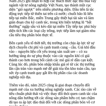
Năm 2025 ghi nhận tổ hợp các thách thức đặc thù bủa vây
ngành vật tư nông nghiệp Việt Nam, tạo thành một cục
diện "gió ngược" trên nhiều phương diện. Đầu tiên là tác
động trực tiếp từ thiên tai trên cả nước; chuỗi bão lũ liên
tiếp tại miền Bắc, miền Trung gây thiệt hại tài sản và làm
gián đoạn chu kỳ canh tác, trong khi hiện tượng lũ “bất
thường” ngập sâu và kéo dài tại miền Tây tiếp tục phá hủy
diện tích lớn các loại cây trồng, trực tiếp làm sụt giảm nhu
cầu tiêu thụ phân bón thực tế.
Bên cạnh yếu tố thời tiết, thị trường còn chịu áp lực từ sự
dịch chuyển chi phí và cạnh tranh cung - cầu. Giá khí đầu
vào – nguyên liệu cốt yếu trong sản xuất ure – có xu
hướng tăng do sự phụ thuộc vào các nguồn khí có giá
thành cao hơn trong bối cảnh các mỏ giá rẻ dần cạn kiệt.
Cùng lúc đó, phân bón nhập khẩu giá rẻ từ các thị trường
lân cận tràn vào mạnh mẽ để giải tỏa tồn kho toàn cầu, tạo
sức ép cạnh tranh gay gắt lên thị phần của các doanh
nghiệp nội địa.
Thêm vào đó, năm 2025 cũng là giai đoạn chuyển đổi
mạnh mẽ của xu hướng nông nghiệp xanh. Các rào cản về
tiêu chuẩn phát thải và việc thay đổi thói quen canh tác của
nông dân hướng tới các dòng sản phẩm hữu cơ, tan chậm
đã tạo ra áp lực đào thải đối với các dòng phân bón vô cơ