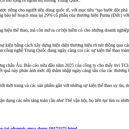
ách mở rộng ra ngoài thị trường Trung Quốc.
ược riêng cho người tiêu dùng quốc tế, với mục tiêu “tạo bước đột phá
ng báo kế hoạch mua lại 29% cổ phần của thương hiệu Puma (Đức) với giá
g hiệu thể thao, mà còn mở ra cơ hội hiếm có cho những doanh nghiệp
sự kiện bằng cách xây dựng hiện diện thương hiệu rõ nét thông qua cá
oàn công nghệ Trung Quốc đang ngày càng coi các sự kiện thể thao toàn
ường châu Âu. Báo cáo nửa đầu năm 2025 của công ty cho thấy tivi TC
ết quả này phản ánh mức độ thâm nhập ngày càng sâu của các thương h
ho tới thời trang và các sản phẩm gắn với những sự kiện thể thao uy tí
tận dụng các nền tảng toàn cầu như Thế vận hội, họ liên tục tìm ra nh
on-tai-olympic-mua-dong-10171175.html