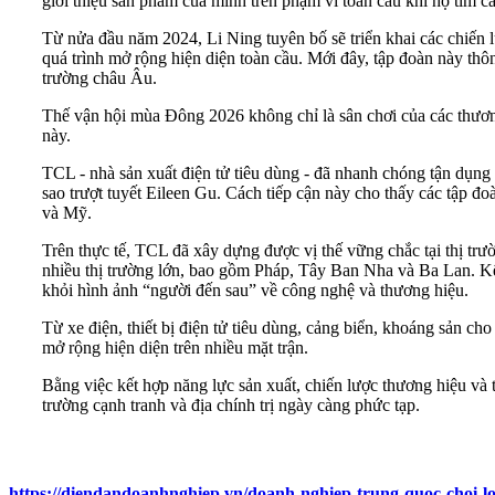
giới thiệu sản phẩm của mình trên phạm vi toàn cầu khi họ tìm c
Từ nửa đầu năm 2024, Li Ning tuyên bố sẽ triển khai các chiến l
quá trình mở rộng hiện diện toàn cầu. Mới đây, tập đoàn này thô
trường châu Âu.
Thế vận hội mùa Đông 2026 không chỉ là sân chơi của các thươn
này.
TCL - nhà sản xuất điện tử tiêu dùng - đã nhanh chóng tận dụng 
sao trượt tuyết Eileen Gu. Cách tiếp cận này cho thấy các tập đ
và Mỹ.
Trên thực tế, TCL đã xây dựng được vị thế vững chắc tại thị tr
nhiều thị trường lớn, bao gồm Pháp, Tây Ban Nha và Ba Lan. K
khỏi hình ảnh “người đến sau” về công nghệ và thương hiệu.
Từ xe điện, thiết bị điện tử tiêu dùng, cảng biển, khoáng sản c
mở rộng hiện diện trên nhiều mặt trận.
Bằng việc kết hợp năng lực sản xuất, chiến lược thương hiệu và 
trường cạnh tranh và địa chính trị ngày càng phức tạp.
https://diendandoanhnghiep.vn/doanh-nghiep-trung-quoc-choi-l