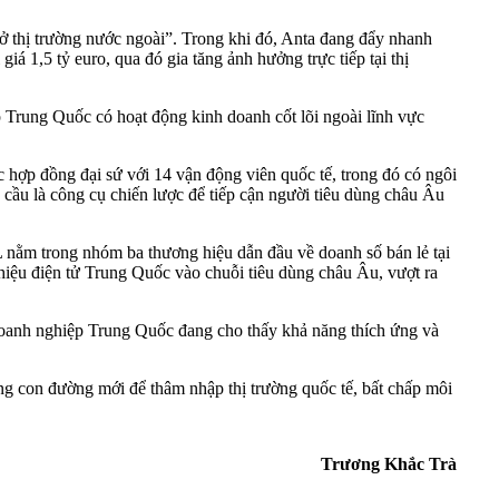
 ở thị trường nước ngoài”. Trong khi đó, Anta đang đẩy nhanh
 1,5 tỷ euro, qua đó gia tăng ảnh hưởng trực tiếp tại thị
 Trung Quốc có hoạt động kinh doanh cốt lõi ngoài lĩnh vực
c hợp đồng đại sứ với 14 vận động viên quốc tế, trong đó có ngôi
 cầu là công cụ chiến lược để tiếp cận người tiêu dùng châu Âu
L nằm trong nhóm ba thương hiệu dẫn đầu về doanh số bán lẻ tại
iệu điện tử Trung Quốc vào chuỗi tiêu dùng châu Âu, vượt ra
n, doanh nghiệp Trung Quốc đang cho thấy khả năng thích ứng và
ững con đường mới để thâm nhập thị trường quốc tế, bất chấp môi
Trương Khắc Trà