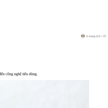
In trang
(Ctr + P)
đến công nghệ tiêu dùng.