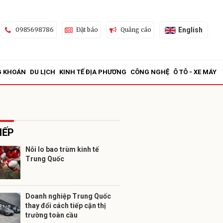
English
0985698786
Đặt báo
Quảng cáo
G KHOÁN
DU LỊCH
KINH TẾ ĐỊA PHƯƠNG
CÔNG NGHỆ
Ô TÔ - XE MÁY
IẾP
Nỗi lo bao trùm kinh tế
Trung Quốc
ửi
Doanh nghiệp Trung Quốc
thay đổi cách tiếp cận thị
trường toàn cầu