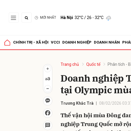
Hà Nội
32°C
/ 26 - 32°C
MỚI NHẤT
Gửi 
CHÍNH TRỊ - XÃ HỘI
VCCI
DOANH NGHIỆP
DOANH NHÂN
PHÁ
Trang chủ
Quốc tế
Phân tích - B
Doanh nghiệp T
tại Olympic mù
Trương Khắc Trà
08/02/2026 03:3
Thế vận hội mùa Đông đan
nghiệp Trung Quốc mở rộng