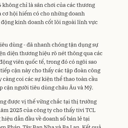
không chỉ là sân chơi của các thương
ra cơ hội hiếm có cho những doanh
động kinh doanh cốt lõi ngoài lĩnh vực
 tiêu dùng - đã nhanh chóng tận dụng sự
ện diện thương hiệu rõ nét thông qua các
động viên quốc tế, trong đó có ngôi sao
 tiếp cận này cho thấy các tập đoàn công
càng coi các sự kiện thể thao toàn cầu
ếp cận người tiêu dùng châu Âu và Mỹ.
ng được vị thế vững chắc tại thị trường
ăm 2025 của công ty cho thấy tivi TCL
iệu dẫn đầu về doanh số bán lẻ tại
gồm Pháp, Tây Ban Nha và Ba Lan. Kết quả