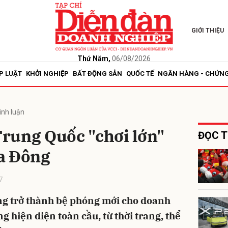
GIỚI THIỆU
bình luận
Thứ Năm,
06/08/2026
P LUẬT
KHỞI NGHIỆP
BẤT ĐỘNG SẢN
QUỐC TẾ
NGÂN HÀNG - CHỨN
ình luận
rung Quốc "chơi lớn"
ĐỌC T
a Đông
Hủy
G
7
g trở thành bệ phóng mới cho doanh
 hiện diện toàn cầu, từ thời trang, thể