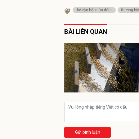
thế vận hội mùa đông
thương hi
BÀI LIÊN QUAN
Gửi bình luận