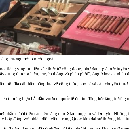
ăng trưởng mới ở nước ngoài.
i tiếng sang ưu tiên xác thực từ cộng đồng, như đánh giá trực tuyến 
 xây dựng thương hiệu, truyền thông và phân phối”, ông Almeida nhận đ
iệu nội địa cải thiện năng lực về công thức, bao bì và câu chuyện thươ
ều thương hiệu bắt đầu vươn ra quốc tế để tìm động lực tăng trưởng m
mỹ phẩm Thái trên các nền tảng như Xiaohongshu và Douyin. Những t
ký hợp đồng với nhiều diễn viên Trung Quốc làm đại sứ thương hiệu tr
uộc. Trước Panpuri, đã có những cái tên như Harnn và Thann mở rộng