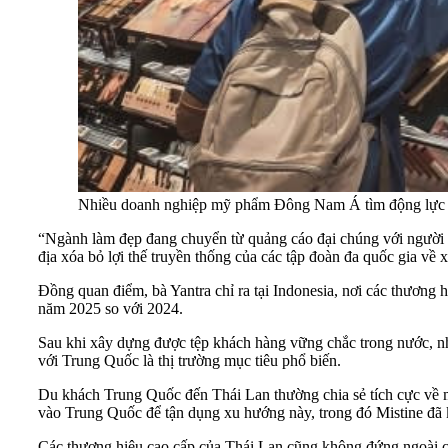
Nhiều doanh nghiệp mỹ phẩm Đông Nam Á tìm động lực t
“Ngành làm đẹp đang chuyển từ quảng cáo đại chúng với người nổ
địa xóa bỏ lợi thế truyền thống của các tập đoàn đa quốc gia về
Đồng quan điểm, bà Yantra chỉ ra tại Indonesia, nơi các thương h
năm 2025 so với 2024.
Sau khi xây dựng được tệp khách hàng vững chắc trong nước, nhi
với Trung Quốc là thị trường mục tiêu phổ biến.
Du khách Trung Quốc đến Thái Lan thường chia sẻ tích cực về 
vào Trung Quốc để tận dụng xu hướng này, trong đó Mistine đã 
Các thương hiệu cao cấp của Thái Lan cũng không đứng ngoài c