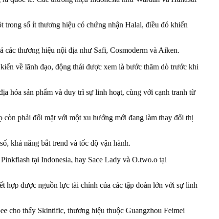
t trong số ít thương hiệu có chứng nhận Halal, điều đó khiến
cả các thương hiệu nội địa như Safi, Cosmoderm và Aiken.
kiến về lãnh đạo, động thái được xem là bước thăm dò trước khi
ịa hóa sản phẩm và duy trì sự linh hoạt, cùng với cạnh tranh từ
 còn phải đối mặt với một xu hướng mới đang làm thay đổi thị
ố, khả năng bắt trend và tốc độ vận hành.
nkflash tại Indonesia, hay Sace Lady và O.two.o tại
kết hợp được nguồn lực tài chính của các tập đoàn lớn với sự linh
pee cho thấy Skintific, thương hiệu thuộc Guangzhou Feimei