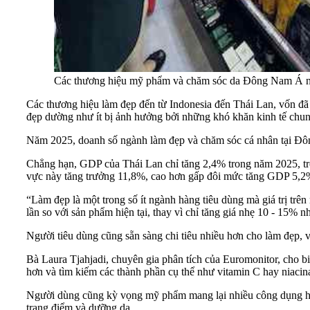
Các thương hiệu mỹ phẩm và chăm sóc da Đông Nam Á ngày
Các thương hiệu làm đẹp đến từ Indonesia đến Thái Lan, vốn đ
đẹp dường như ít bị ảnh hưởng bởi những khó khăn kinh tế chu
Năm 2025, doanh số ngành làm đẹp và chăm sóc cá nhân tại Đôn
Chẳng hạn, GDP của Thái Lan chỉ tăng 2,4% trong năm 2025, tron
vực này tăng trưởng 11,8%, cao hơn gấp đôi mức tăng GDP 5,
“Làm đẹp là một trong số ít ngành hàng tiêu dùng mà giá trị trê
lần so với sản phẩm hiện tại, thay vì chỉ tăng giá nhẹ 10 - 15%
Người tiêu dùng cũng sẵn sàng chi tiêu nhiều hơn cho làm đẹp,
Bà Laura Tjahjadi, chuyên gia phân tích của Euromonitor, cho 
hơn và tìm kiếm các thành phần cụ thể như vitamin C hay niaci
Người dùng cũng kỳ vọng mỹ phẩm mang lại nhiều công dụng hơn.
trang điểm và dưỡng da.