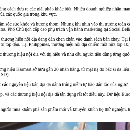
ng cách đưa ra các giải pháp khác biệt. Nhiều doanh nghiệp nhấn mạn
của các quốc gia trong khu vực.
 sóc sức khỏe và hương thơm. Nhưng khi nhìn vào thị trường toàn cầ
a, Phó Chủ tịch cấp cao phụ trách vận hành marketing tại Social Bella
 thương hiệu nội địa đang dần chen chân vào danh sách bán chạy. Tại
trí top đầu. Tại Philippines, thương hiệu nội địa chiếm một nửa top 10; 
thương hiệu nội địa với thị hiếu và nhu cầu người tiêu dùng từng quố
ơng hiệu Karmart sở hữu gần 20 nhãn hàng, từ mặt nạ do bác sĩ da liễ
 USD).
ác nguyên liệu bản địa đã đánh trúng niềm tự hào dân tộc của người t
, và các thương hiệu nội địa đã tận dụng rất tốt điều này. Dữ liệu E
 người mua khám phá sản phẩm mới và khuyến khích họ thử nghiệm, tr