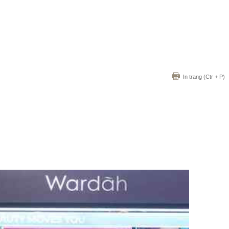
In trang
(Ctr + P)