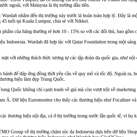
ớc ngoài, với Malaysia là thị trường đầu tiên.
 Wardah nhắm đến thị trường này trước là hoàn toàn hợp lý. Đây là mộ
45 tuổi tại Kuala Lumpur, chia sẻ với Nikkei.
ản phẩm của hãng thường rẻ hơn 10 - 15% so với các đối thủ, bao gồm 
ệu Indonesia. Wardah đã hợp tác với Qatar Foundation trong một sáng 
 mặt với những thách thức tương tự các tập đoàn đa quốc gia, như nội đ
 hành để đáp ứng đồng thời yêu cầu về quy mô và tốc độ. Ngoài ra, họ
 thương hiệu làm đẹp Trung Quốc.
rung Quốc không chỉ cạnh tranh về giá mà còn vượt trội về marketing s
Á. Dữ liệu Euromonitor cho thấy các thương hiệu như Focallure và Pi
các thương hiệu nội địa, cả ở thị trường trong nước lẫn quốc tế, vì họ 
 TMO Group về thị trường chăm sóc da Indonesia dựa trên dữ liệu Sho