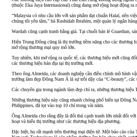
(thuộc Eka Jaya Internasional) cũng đang mở rộng hoạt động ra nư
“Malaysia có nhu cầu lớn với sản phẩm đạt chuẩn Halal, nên việc
chúng tôi yên tâm,” bà Rashidah Ibrahim, một quản lý ngân hàng 
Wardah cũng cạnh tranh bằng giá. Tại chuỗi bán lẻ Guardian, s
Hiện Trung Đông cũng là thị trường tiềm năng cho các thương hi
mở rộng thương mại quy mô lớn.
Tuy nhiên, khi mở rộng ra quốc tế, các thương hiệu mới cũng đối
các thương hiệu bản địa tại thị trường mới.
Theo ông Almeida, các doanh nghiệp cần điều chỉnh mô hình vận
trường làm đẹp Đông Nam Á là sự trỗi dậy của “C-beauty”, các
Các chuyên gia trong ngành làm đẹp chỉ ra, những thương hiệu T
Những thương hiệu này cũng nhanh chóng phổ biến tại Đông Nam 
Philippines, đã lọt vào top 10 chỉ trong vài năm.
Ông Almeida cho rằng đây là đối thủ cạnh tranh lớn nhất đối với 
hoạt và hiểu thị trường như các thương hiệu địa phương.
Đặc biệt, họ rất mạnh trên thương mại điện tử. Một báo cáo của