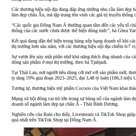
Các thương hiệu nội địa đang đáp ứng những nhu cầu làm đẹp bằ
làm đẹp châu Âu, mà tập trung tôn vinh các giá trị truyền thống 
“Các quốc gia Đông Nam Á thường quan tâm đến các yếu tố chăm
thống của các nước chưa được thể hiện đúng mức”, bà Ghea Yantr
Kết quả đang dần thể hiện trong bảng xếp hạng doanh số khi các
thị trường hơn sáu năm, với các thương hiệu nội địa chiếm 6/7 vị 
Sự vươn lên này một phần nhờ khả năng thích ứng nhanh của các 
dòng sản phẩm ở mọi thị trường, theo bà Tjahjadi.
Tại Thái Lan, nơi người tiêu dùng cởi mở với sản phẩm mới, thư
ty tăng 19% giai đoạn 2023–2025, đạt 3,48 tỷ baht (106,3 triệu
Tương tự, thương hiệu mỹ phẩm Cocoon của Việt Nam khai thác c
Mạng xã hội đóng vai trò lớn trong sự bùng nổ của ngành làm đẹp
doanh số ngành làm đẹp tại châu Á - Thái Bình Dương.
Nghiên cứu của Bain cho thấy, Livestream và TikTok Shop giúp
quả nhất trên TikTok Shop tại Đông Nam Á.