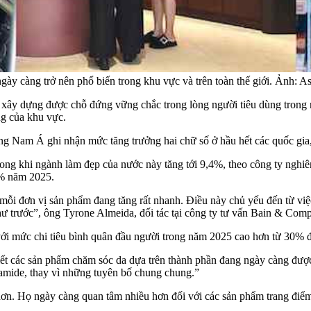
 càng trở nên phổ biến trong khu vực và trên toàn thế giới. Ảnh: A
ã xây dựng được chỗ đứng vững chắc trong lòng người tiêu dùng trong
ng của khu vực.
g Nam Á ghi nhận mức tăng trưởng hai chữ số ở hầu hết các quốc gia,
g khi ngành làm đẹp của nước này tăng tới 9,4%, theo công ty nghiên 
2% năm 2025.
n mỗi đơn vị sản phẩm đang tăng rất nhanh. Điều này chủ yếu đến từ vi
 như trước”, ông Tyrone Almeida, đối tác tại công ty tư vấn Bain & Com
 với mức chi tiêu bình quân đầu người trong năm 2025 cao hơn từ 30%
biết các sản phẩm chăm sóc da dựa trên thành phần đang ngày càng đượ
namide, thay vì những tuyên bố chung chung.”
 Họ ngày càng quan tâm nhiều hơn đối với các sản phẩm trang điểm đ