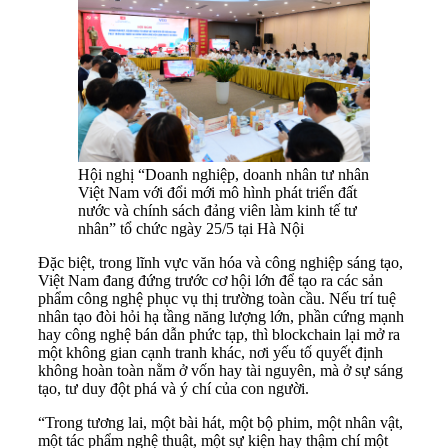
Hội nghị “Doanh nghiệp, doanh nhân tư nhân
Việt Nam với đổi mới mô hình phát triển đất
nước và chính sách đảng viên làm kinh tế tư
nhân” tổ chức ngày 25/5 tại Hà Nội
Đặc biệt, trong lĩnh vực văn hóa và công nghiệp sáng tạo,
Việt Nam đang đứng trước cơ hội lớn để tạo ra các sản
phẩm công nghệ phục vụ thị trường toàn cầu. Nếu trí tuệ
nhân tạo đòi hỏi hạ tầng năng lượng lớn, phần cứng mạnh
hay công nghệ bán dẫn phức tạp, thì blockchain lại mở ra
một không gian cạnh tranh khác, nơi yếu tố quyết định
không hoàn toàn nằm ở vốn hay tài nguyên, mà ở sự sáng
tạo, tư duy đột phá và ý chí của con người.
“Trong tương lai, một bài hát, một bộ phim, một nhân vật,
một tác phẩm nghệ thuật, một sự kiện hay thậm chí một