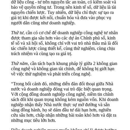
dữ liệu công - tư trên nguyên tắc an toàn, có kiểm soát và
bảo vệ quyền riêng tư. Trong nền kinh tế số, dữ liệu là tài
nguyên chiến lược. Tuy nhiên, dữ liệu chỉ thực sự tạo ra
giá trị khi được kết nối, chuẩn hóa và đưa vào phục vụ
người dân cũng như doanh nghiệp.
Thứ
tư
, cần có cơ chế để doanh nghiệp công nghệ tư nhân
được tham gia sâu hơn vào các dự án Chính phủ số, kinh
tế số và xã hội số, không chỉ với vai trò nhà thầu mà là đối
tác chiến lược cùng thiết kế, cùng thử nghiệm, cùng chịu
trách nhiệm và cùng tạo ra giá trị.
Thứ
năm
, cần tách bạch khung pháp lý giữa 2 không gian
công nghệ và không gian tài chính, để không bị giới hạn
về việc thử nghiệm và phát triển công nghệ.
“Trong bối cảnh đó, những diễn đàn đối thoại giữa Nhà
nước và doanh nghiệp đóng vai trò đặc biệt quan trọng.
Với cộng đồng doanh nghiệp công nghệ, niềm tin chính
sách đôi khi quan trọng không kém nguồn vốn. Khi doanh
nghiệp nhận thấy Nhà nước thực sự mở đường và sẵn
sàng đồng hành, họ sẽ dám đầu tư dài hạn hơn, nghiên
cứu sâu hơn, chấp nhận những bài toán khó hơn và đặt ra
những mục tiêu lớn hơn.