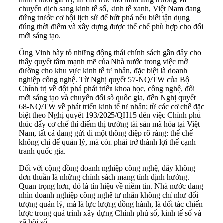
chuyển dịch sang kinh tế số, kinh tế xanh, Việt Nam đang
đứng trước cơ hội lịch sử để bứt phá nếu biết tận dụng
đúng thời điểm và xây dựng được thể chế phù hợp cho đổi
mới sáng tạo.
Ông Vinh bày tỏ những động thái chính sách gần đây cho
thấy quyết tâm mạnh mẽ của Nhà nước trong việc mở
đường cho khu vực kinh tế tư nhân, đặc biệt là doanh
nghiệp công nghệ. Từ Nghị quyết 57-NQ/TW của Bộ
Chính trị về đột phá phát triển khoa học, công nghệ, đổi
mới sáng tạo và chuyển đổi số quốc gia, đến Nghị quyết
68-NQ/TW về phát triển kinh tế tư nhân; từ các cơ chế đặc
biệt theo Nghị quyết 193/2025/QH15 đến việc Chính phủ
thúc đẩy cơ chế thí điểm thị trường tài sản mã hóa tại Việt
Nam, tất cả đang gửi đi một thông điệp rõ ràng: thể chế
không chỉ để quản lý, mà còn phải trở thành lợi thế cạnh
tranh quốc gia.
Đối với cộng đồng doanh nghiệp công nghệ, đây không
đơn thuần là những chính sách mang tính định hướng.
Quan trọng hơn, đó là tín hiệu về niềm tin. Nhà nước đang
nhìn doanh nghiệp công nghệ tư nhân không chỉ như đối
tượng quản lý, mà là lực lượng đồng hành, là đối tác chiến
lược trong quá trình xây dựng Chính phủ số, kinh tế số và
xã hội số.