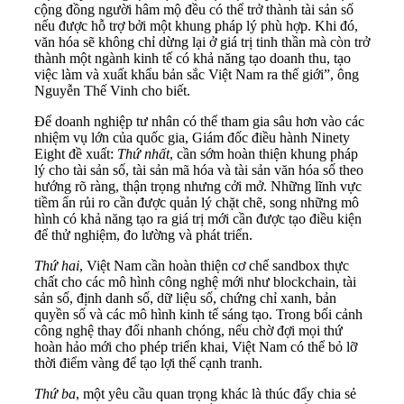
cộng đồng người hâm mộ đều có thể trở thành tài sản số
nếu được hỗ trợ bởi một khung pháp lý phù hợp. Khi đó,
văn hóa sẽ không chỉ dừng lại ở giá trị tinh thần mà còn trở
thành một ngành kinh tế có khả năng tạo doanh thu, tạo
việc làm và xuất khẩu bản sắc Việt Nam ra thế giới”, ông
Nguyễn Thế Vinh cho biết.
Để doanh nghiệp tư nhân có thể tham gia sâu hơn vào các
nhiệm vụ lớn của quốc gia, Giám đốc điều hành Ninety
Eight đề xuất:
Thứ nhất
, cần sớm hoàn thiện khung pháp
lý cho tài sản số, tài sản mã hóa và tài sản văn hóa số theo
hướng rõ ràng, thận trọng nhưng cởi mở. Những lĩnh vực
tiềm ẩn rủi ro cần được quản lý chặt chẽ, song những mô
hình có khả năng tạo ra giá trị mới cần được tạo điều kiện
để thử nghiệm, đo lường và phát triển.
Thứ
hai
, Việt Nam cần hoàn thiện cơ chế sandbox thực
chất cho các mô hình công nghệ mới như blockchain, tài
sản số, định danh số, dữ liệu số, chứng chỉ xanh, bản
quyền số và các mô hình kinh tế sáng tạo. Trong bối cảnh
công nghệ thay đổi nhanh chóng, nếu chờ đợi mọi thứ
hoàn hảo mới cho phép triển khai, Việt Nam có thể bỏ lỡ
thời điểm vàng để tạo lợi thế cạnh tranh.
Thứ
ba
, một yêu cầu quan trọng khác là thúc đẩy chia sẻ