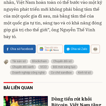
nhân, Việt Nam hoàn toàn có thể bước vào một kỷ
nguyên phát triển mới không phải bằng tâm thế
của một quốc gia đi sau, mà bằng tâm thế của
một quốc gia tự tin, sáng tạo và có khả năng đóng
góp giá trị cho thế giới”, ông Nguyễn Thế Vinh
bày tỏ.
Theo dõi trên
Chia sẻ Facebook
Chia sẻ Zalo
Tài sản số
Blockchain
Chuyển đổi số
Chuyển đổi xanh
VCCI
Đổi mới sáng tạo
Doanh nghiệp công nghệ
Cơ chế sandbox
Kinh tế số
BÀI LIÊN QUAN
Dòng tiền rút khỏi
Bitcoin, Việt Nam tăng