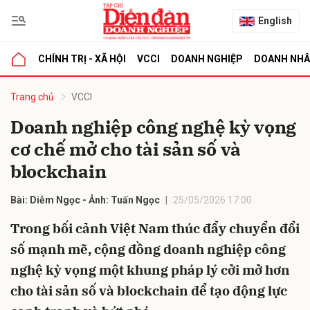
English
CHÍNH TRỊ - XÃ HỘI
VCCI
DOANH NGHIỆP
DOANH NH
bình luận
Trang chủ
VCCI
Doanh nghiệp công nghệ kỳ vọng
cơ chế mở cho tài sản số và
blockchain
Bài: Diễm Ngọc - Ảnh: Tuấn Ngọc
25/05/2026 17:00
Trong bối cảnh Việt Nam thúc đẩy chuyển đổi
Hủy
G
số mạnh mẽ, cộng đồng doanh nghiệp công
nghệ kỳ vọng một khung pháp lý cởi mở hơn
cho tài sản số và blockchain để tạo động lực