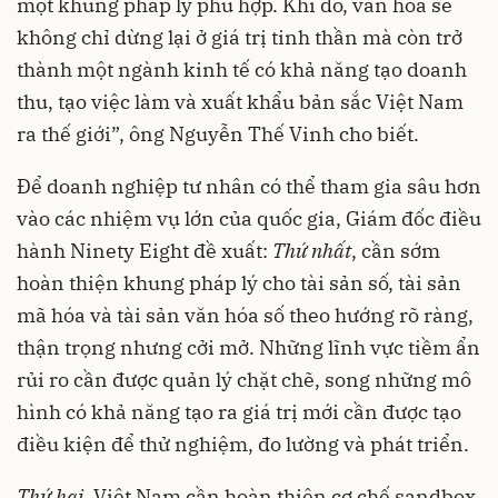
một khung pháp lý phù hợp. Khi đó, văn hóa sẽ
không chỉ dừng lại ở giá trị tinh thần mà còn trở
thành một ngành kinh tế có khả năng tạo doanh
thu, tạo việc làm và xuất khẩu bản sắc Việt Nam
ra thế giới”, ông Nguyễn Thế Vinh cho biết.
Để doanh nghiệp tư nhân có thể tham gia sâu hơn
vào các nhiệm vụ lớn của quốc gia, Giám đốc điều
hành Ninety Eight đề xuất:
Thứ nhất
, cần sớm
hoàn thiện khung pháp lý cho tài sản số, tài sản
mã hóa và tài sản văn hóa số theo hướng rõ ràng,
thận trọng nhưng cởi mở. Những lĩnh vực tiềm ẩn
rủi ro cần được quản lý chặt chẽ, song những mô
hình có khả năng tạo ra giá trị mới cần được tạo
điều kiện để thử nghiệm, đo lường và phát triển.
Thứ
hai
, Việt Nam cần hoàn thiện cơ chế sandbox