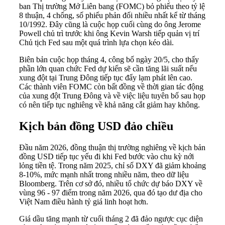
ban Thị trường Mở Liên bang (FOMC) bỏ phiếu theo tỷ lệ
8 thuận, 4 chống, số phiếu phản đối nhiều nhất kể từ tháng
10/1992. Đây cũng là cuộc họp cuối cùng do ông Jerome
Powell chủ trì trước khi ông Kevin Warsh tiếp quản vị trí
Chủ tịch Fed sau một quá trình lựa chọn kéo dài.
Biên bản cuộc họp tháng 4, công bố ngày 20/5, cho thấy
phần lớn quan chức Fed dự kiến sẽ cần tăng lãi suất nếu
xung đột tại Trung Đông tiếp tục đẩy lạm phát lên cao.
Các thành viên FOMC còn bất đồng về thời gian tác động
của xung đột Trung Đông và về việc liệu tuyên bố sau họp
có nên tiếp tục nghiêng về khả năng cắt giảm hay không.
Kịch bản đồng USD đảo chiều
Đầu năm 2026, đồng thuận thị trường nghiêng về kịch bản
đồng USD tiếp tục yếu đi khi Fed bước vào chu kỳ nới
lỏng tiền tệ. Trong năm 2025, chỉ số DXY đã giảm khoảng
8-10%, mức mạnh nhất trong nhiều năm, theo dữ liệu
Bloomberg. Trên cơ sở đó, nhiều tổ chức dự báo DXY về
vùng 96 - 97 điểm trong năm 2026, qua đó tạo dư địa cho
Việt Nam điều hành tỷ giá linh hoạt hơn.
Giá dầu tăng mạnh từ cuối tháng 2 đã đảo ngược cục diện