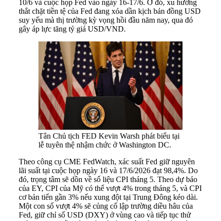
10/6 và cuộc họp Fed vào ngày 16-17/6. Ở đó, xu hướng
thắt chặt tiền tệ của Fed đang xóa dần kịch bản đồng USD
suy yếu mà thị trường kỳ vọng hồi đầu năm nay, qua đó
gây áp lực tăng tỷ giá USD/VND.
Tân Chủ tịch FED Kevin Warsh phát biểu tại
lễ tuyên thệ nhậm chức ở Washington DC.
Theo công cụ CME FedWatch, xác suất Fed giữ nguyên
lãi suất tại cuộc họp ngày 16 và 17/6/2026 đạt 98,4%. Do
đó, trọng tâm sẽ dồn về số liệu CPI tháng 5. Theo dự báo
của EY, CPI của Mỹ có thể vượt 4% trong tháng 5, và CPI
cơ bản tiến gần 3% nếu xung đột tại Trung Đông kéo dài.
Một con số vượt 4% sẽ củng cố lập trường diều hâu của
Fed, giữ chỉ số USD (DXY) ở vùng cao và tiếp tục thử