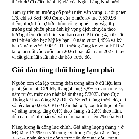
thách dư địa điều hành tỷ giá của Ngân hàng Nhà nước.
Tâm lý trên thị trường cổ phiếu hiện vẫn vững. Chốt phiên
1/6, chỉ số S&P 500 đóng cửa ở mức kỷ lục 7.599,96
điểm, được hỗ trợ bởi nhóm công nghệ. Tuy vậy, thị
trường trái phiếu phản ánh kỳ vọng dịch chuyển theo
hướng diều hâu rõ hơn: sau báo cáo CPI tháng 4, lợi suất
trái phiếu kho bạc Mỹ kỳ hạn 10 năm vượt 4,45% và kỳ
hạn 2 năm vượt 3,98%. Thị trường đang kỳ vọng FED sẽ
tăng lãi suất vào cuối năm 2026 hoặc đầu năm 2027, thay
vì cắt giảm lãi suất như dự báo trước đó.
Giá dầu tăng thổi bùng lạm phát
Nguồn cơn của lập trường thận trọng nằm ở dữ liệu lạm
phát gần nhất. CPI Mỹ tháng 4 tăng 3,8% so với cùng kỳ
năm trước, mức cao nhất kể từ tháng 5/2023, theo Cục
Thống kê Lao động Mỹ (BLS). So với tháng trước đó, chỉ
số này tăng 0,6%. CPI cơ bản tháng 4, loại trừ thực phẩm
và năng lượng, tăng 0,4% theo tháng và 2,8% theo năm,
đều cao hơn dự báo và vẫn nằm xa mục tiêu 2% của Fed.
Năng lượng là động lực chính. Giá năng lượng tháng 4 ở
Mỹ tăng 17,9% so với cùng kỳ, trong đó giá xăng tăng
28,4%, phản ánh tác động trực tiếp từ xung đột Trung