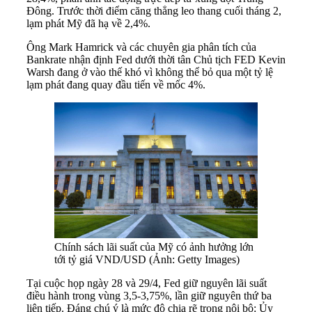
Đông. Trước thời điểm căng thẳng leo thang cuối tháng 2,
lạm phát Mỹ đã hạ về 2,4%.
Ông Mark Hamrick và các chuyên gia phân tích của
Bankrate nhận định Fed dưới thời tân Chủ tịch FED Kevin
Warsh đang ở vào thế khó vì không thể bỏ qua một tỷ lệ
lạm phát đang quay đầu tiến về mốc 4%.
Chính sách lãi suất của Mỹ có ảnh hưởng lớn
tới tỷ giá VND/USD (Ảnh: Getty Images)
Tại cuộc họp ngày 28 và 29/4, Fed giữ nguyên lãi suất
điều hành trong vùng 3,5-3,75%, lần giữ nguyên thứ ba
liên tiếp. Đáng chú ý là mức độ chia rẽ trong nội bộ: Ủy