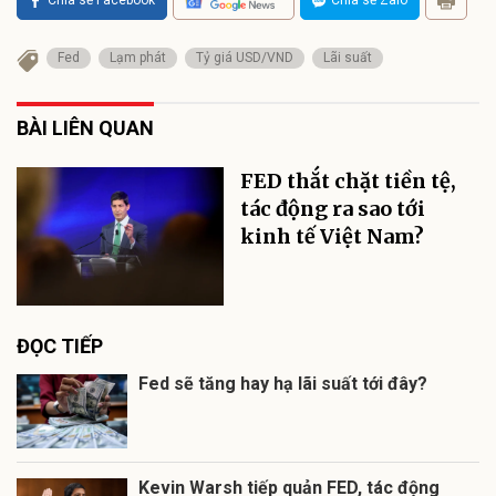
Fed
Lạm phát
Tỷ giá USD/VND
Lãi suất
BÀI LIÊN QUAN
FED thắt chặt tiền tệ,
tác động ra sao tới
kinh tế Việt Nam?
ĐỌC TIẾP
Fed sẽ tăng hay hạ lãi suất tới đây?
Kevin Warsh tiếp quản FED, tác động