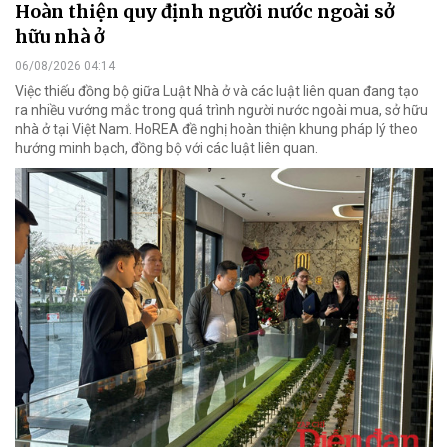
Hoàn thiện quy định người nước ngoài sở
hữu nhà ở
06/08/2026 04:14
Việc thiếu đồng bộ giữa Luật Nhà ở và các luật liên quan đang tạo
ra nhiều vướng mắc trong quá trình người nước ngoài mua, sở hữu
nhà ở tại Việt Nam. HoREA đề nghị hoàn thiện khung pháp lý theo
hướng minh bạch, đồng bộ với các luật liên quan.