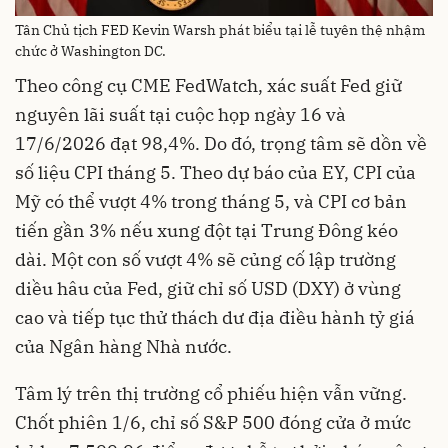
Tân Chủ tịch FED Kevin Warsh phát biểu tại lễ tuyên thệ nhậm
chức ở Washington DC.
Theo công cụ CME FedWatch, xác suất Fed giữ
nguyên lãi suất tại cuộc họp ngày 16 và
17/6/2026 đạt 98,4%. Do đó, trọng tâm sẽ dồn về
số liệu CPI tháng 5. Theo dự báo của EY, CPI của
Mỹ có thể vượt 4% trong tháng 5, và CPI cơ bản
tiến gần 3% nếu xung đột tại Trung Đông kéo
dài. Một con số vượt 4% sẽ củng cố lập trường
diều hâu của Fed, giữ chỉ số USD (DXY) ở vùng
cao và tiếp tục thử thách dư địa điều hành tỷ giá
của Ngân hàng Nhà nước.
Tâm lý trên thị trường cổ phiếu hiện vẫn vững.
Chốt phiên 1/6, chỉ số S&P 500 đóng cửa ở mức