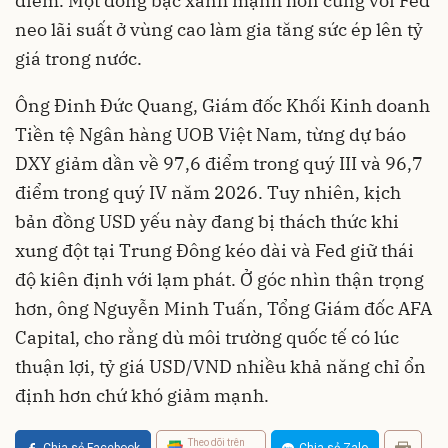
điểm. Một đồng bạc xanh mạnh hơn cùng với Fed
neo lãi suất ở vùng cao làm gia tăng sức ép lên tỷ
giá trong nước.
Ông Đinh Đức Quang, Giám đốc Khối Kinh doanh
Tiền tệ Ngân hàng UOB Việt Nam, từng dự báo
DXY giảm dần về 97,6 điểm trong quý III và 96,7
điểm trong quý IV năm 2026. Tuy nhiên, kịch
bản đồng USD yếu này đang bị thách thức khi
xung đột tại Trung Đông kéo dài và Fed giữ thái
độ kiên định với lạm phát. Ở góc nhìn thận trọng
hơn, ông Nguyễn Minh Tuấn, Tổng Giám đốc AFA
Capital, cho rằng dù môi trường quốc tế có lúc
thuận lợi, tỷ giá USD/VND nhiều khả năng chỉ ổn
định hơn chứ khó giảm mạnh.
Theo dõi trên
Chia sẻ Facebook
Chia sẻ Zalo