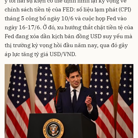
ý tới hai sự kiện có thể định hình lại kỳ vọng về
chính sách tiền tệ của FED: số liệu lạm phát (CPI)
tháng 5 công bố ngày 10/6 và cuộc họp Fed vào
ngày 16-17/6. Ở đó, xu hướng thắt chặt tiền tệ của
Fed đang xóa dần kịch bản đồng USD suy yếu mà
thị trường kỳ vọng hồi đầu năm nay, qua đó gây
áp lực tăng tỷ giá USD/VND.