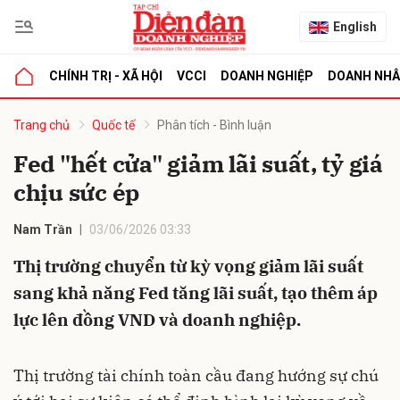
English
CHÍNH TRỊ - XÃ HỘI
VCCI
DOANH NGHIỆP
DOANH NH
bình luận
Trang chủ
Quốc tế
Phân tích - Bình luận
Fed "hết cửa" giảm lãi suất, tỷ giá
chịu sức ép
Nam Trần
03/06/2026 03:33
Thị trường chuyển từ kỳ vọng giảm lãi suất
sang khả năng Fed tăng lãi suất, tạo thêm áp
Hủy
G
lực lên đồng VND và doanh nghiệp.
Thị trường tài chính toàn cầu đang hướng sự chú