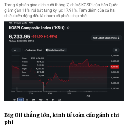
Trong 4 phiên giao dịch cuối tháng 7, chỉ số KOSPI của Hàn Quốc
giảm gần 11%, rồi bật tăng kỷ lục 17,91%. Tâm điểm của cả hai
chiều biến động đều là nhóm cổ phiếu chip nhớ.
Big Oil thắng lớn, kinh tế toàn cầu gánh chi
phí