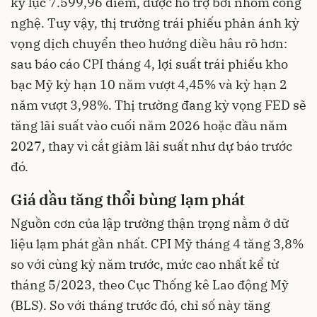
kỷ lục 7.599,96 điểm, được hỗ trợ bởi nhóm công
nghệ. Tuy vậy, thị trường trái phiếu phản ánh kỳ
vọng dịch chuyển theo hướng diều hâu rõ hơn:
sau báo cáo CPI tháng 4, lợi suất trái phiếu kho
bạc Mỹ kỳ hạn 10 năm vượt 4,45% và kỳ hạn 2
năm vượt 3,98%. Thị trường đang kỳ vọng FED sẽ
tăng lãi suất vào cuối năm 2026 hoặc đầu năm
2027, thay vì cắt giảm lãi suất như dự báo trước
đó.
Giá dầu tăng thổi bùng lạm phát
Nguồn cơn của lập trường thận trọng nằm ở dữ
liệu lạm phát gần nhất. CPI Mỹ tháng 4 tăng 3,8%
so với cùng kỳ năm trước, mức cao nhất kể từ
tháng 5/2023, theo Cục Thống kê Lao động Mỹ
(BLS). So với tháng trước đó, chỉ số này tăng