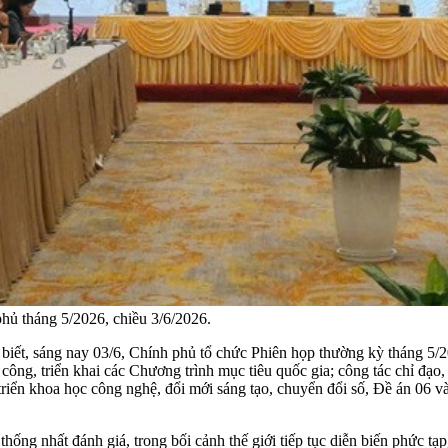
ủ tháng 5/2026, chiều 3/6/2026.
iết, sáng nay 03/6, Chính phủ tổ chức Phiên họp thường kỳ tháng 5/202
 công, triển khai các Chương trình mục tiêu quốc gia; công tác chỉ đạ
triển khoa học công nghệ, đổi mới sáng tạo, chuyển đổi số, Đề án 06 và
ống nhất đánh giá, trong bối cảnh thế giới tiếp tục diễn biến phức tạp