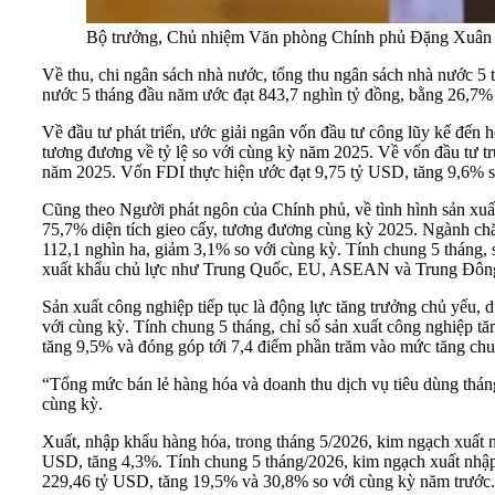
Bộ trưởng, Chủ nhiệm Văn phòng Chính phủ Đặng Xuân P
Về thu, chi ngân sách nhà nước, tổng thu ngân sách nhà nước 5
nước 5 tháng đầu năm ước đạt 843,7 nghìn tỷ đồng, bằng 26,7% 
Về đầu tư phát triển, ước giải ngân vốn đầu tư công lũy kế đến
tương đương về tỷ lệ so với cùng kỳ năm 2025. Về vốn đầu tư t
năm 2025. Vốn FDI thực hiện ước đạt 9,75 tỷ USD, tăng 9,6% s
Cũng theo Người phát ngôn của Chính phủ, về tình hình sản xuất
75,7% diện tích gieo cấy, tương đương cùng kỳ 2025. Ngành chă
112,1 nghìn ha, giảm 3,1% so với cùng kỳ. Tính chung 5 tháng, s
xuất khẩu chủ lực như Trung Quốc, EU, ASEAN và Trung Đông
Sản xuất công nghiệp tiếp tục là động lực tăng trưởng chủ yếu, d
với cùng kỳ. Tính chung 5 tháng, chỉ số sản xuất công nghiệp t
tăng 9,5% và đóng góp tới 7,4 điểm phần trăm vào mức tăng ch
“Tổng mức bán lẻ hàng hóa và doanh thu dịch vụ tiêu dùng tháng
cùng kỳ.
Xuất, nhập khẩu hàng hóa, trong tháng 5/2026, kim ngạch xuất n
USD, tăng 4,3%. Tính chung 5 tháng/2026, kim ngạch xuất nhập 
229,46 tỷ USD, tăng 19,5% và 30,8% so với cùng kỳ năm trước.