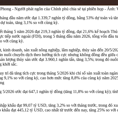
hong - Người phát ngôn của Chính phủ chia sẻ tại phiên họp - Ảnh
 tháng đầu năm ước đạt 1.339,7 nghìn tỷ đồng, bằng 53% dự toán và t
dự toán, tăng 3,1% so với cùng kỳ.
 hết tháng 5 năm 2026 đạt 219,3 nghìn tỷ đồng, đạt 21,6% kế hoạch Th
rực tiếp nước ngoài (FDI), trong 5 tháng đầu năm 2026, tổng vốn đầu 
o với cùng kỳ.
, kinh doanh, sản xuất nông nghiệp, lâm nghiệp, thủy sản đến 20/5/20
n nuôi chuyển dịch theo hướng tích cực nhưng không đồng đều giữa các
ản lượng thủy sản ước đạt 3.960,1 nghìn tấn, tăng 3,5%; trong đó nuôi 
 khởi sắc.
uy trì đà tăng tích cực trong tháng 5/2026 khi chỉ số sản xuất toàn ng
ăng 9,1% so với cùng kỳ, cao hơn mức tăng 8,8% của cùng kỳ năm 2025, 
ung
 5/2026 ước đạt 647,1 nghìn tỷ đồng (tăng 11,8% so với cùng kỳ); tính
hập khẩu đạt 99,07 tỷ USD, tăng 3,2% so với tháng trước, trong đó xu
khẩu đạt 445,12 tỷ USD, cao nhất từ trước đến nay, tăng 25% so với 