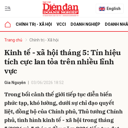
English
CHÍNH TRỊ - XÃ HỘI
VCCI
DOANH NGHIỆP
DOANH NH
bình luận
Trang chủ
Chính trị - Xã hội
Kinh tế - xã hội tháng 5: Tín hiệu
tích cực lan tỏa trên nhiều lĩnh
vực
Gia Nguyễn
03/06/2026 18:52
Trong bối cảnh thế giới tiếp tục diễn biến
Hủy
G
phức tạp, khó lường, dưới sự chỉ đạo quyết
liệt, đồng bộ của Chính phủ, Thủ tướng Chính
phủ, tình hình kinh tế - xã hội trong tháng