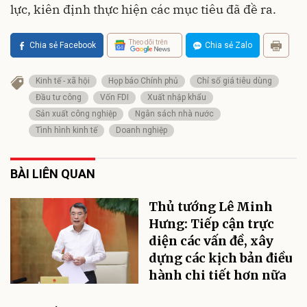
lực, kiên định thực hiện các mục tiêu đã đề ra.
Theo dõi trên
Chia sẻ Facebook
Chia sẻ Zalo
Kinh tế - xã hội
Họp báo Chính phủ
Chỉ số giá tiêu dùng
Đầu tư công
Vốn FDI
Xuất nhập khẩu
Sản xuất công nghiệp
Ngân sách nhà nước
Tình hình kinh tế
Doanh nghiệp
BÀI LIÊN QUAN
Thủ tướng Lê Minh
Hưng: Tiếp cận trực
diện các vấn đề, xây
dựng các kịch bản điều
hành chi tiết hơn nữa