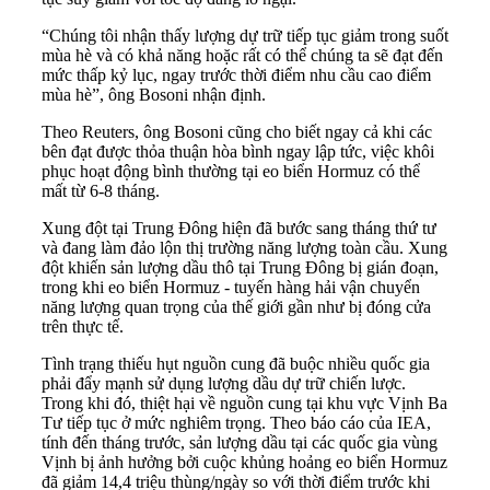
“Chúng tôi nhận thấy lượng dự trữ tiếp tục giảm trong suốt
mùa hè và có khả năng hoặc rất có thể chúng ta sẽ đạt đến
mức thấp kỷ lục, ngay trước thời điểm nhu cầu cao điểm
mùa hè”, ông Bosoni nhận định.
Theo Reuters, ông Bosoni cũng cho biết ngay cả khi các
bên đạt được thỏa thuận hòa bình ngay lập tức, việc khôi
phục hoạt động bình thường tại eo biển Hormuz có thể
mất từ 6-8 tháng.
Xung đột tại Trung Đông hiện đã bước sang tháng thứ tư
và đang làm đảo lộn thị trường năng lượng toàn cầu. Xung
đột khiến sản lượng dầu thô tại Trung Đông bị gián đoạn,
trong khi eo biển Hormuz - tuyến hàng hải vận chuyển
năng lượng quan trọng của thế giới gần như bị đóng cửa
trên thực tế.
Tình trạng thiếu hụt nguồn cung đã buộc nhiều quốc gia
phải đẩy mạnh sử dụng lượng dầu dự trữ chiến lược.
Trong khi đó, thiệt hại về nguồn cung tại khu vực Vịnh Ba
Tư tiếp tục ở mức nghiêm trọng. Theo báo cáo của IEA,
tính đến tháng trước, sản lượng dầu tại các quốc gia vùng
Vịnh bị ảnh hưởng bởi cuộc khủng hoảng eo biển Hormuz
đã giảm 14,4 triệu thùng/ngày so với thời điểm trước khi