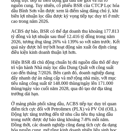
động trực tiếp từ biến động giá dầu thế giới và rủi ro
nguồn cung. Tuy nhiên, cổ phiếu BSR của CTCP Lọc hóa
dầu Bình Sơn vẫn được xem là điểm sáng đáng chú ý, khi
biên lợi nhuận lọc dầu được kỳ vọng tiếp tục duy trì ở mức
cao trong năm 2026.
ACBS dự báo, BSR có thể đạt doanh thu khoảng 177.813
tỷ đồng và lợi nhuận sau thuế 12.416 tỷ đồng trong năm
2026, tương ứng tăng 26% và 139% so với năm trước. Kết
quả này được hỗ trợ bởi hoạt động sản xuất ổn định cùng
điều kiện kinh doanh thuận lợi hơn.
Hiện BSR đã chủ động chuẩn bị đủ nguồn dầu thô để duy
trì vận hành Nhà máy lọc dầu Dung Quất với công suất
cao đến tháng 7/2026. Bên cạnh đó, doanh nghiệp đang
đẩy nhanh dự án nâng cấp và mở rộng nhà máy, với mục
tiêu nâng công suất từ 148.000 thùng/ngày lên 171.000
thùng/ngày vào cuối năm 2028, qua đó tạo dư địa tăng
trưởng dài hạn.
Ở mảng phân phối xăng dầu, ACBS tiếp tục duy trì quan
điểm tích cực đối với Petrolimex (PLX) và PV Oil (OIL).
Động lực tăng trưởng đến từ nhu cầu tiêu thụ xăng dầu
trong nước được dự báo tăng khoảng 7-8% mỗi năm.
Đồng thời, các doanh nghiệp cũng đang tích cực đa dạng
hóa nguồn cung, mở rộng kinh doanh nhiên liệu sinh học