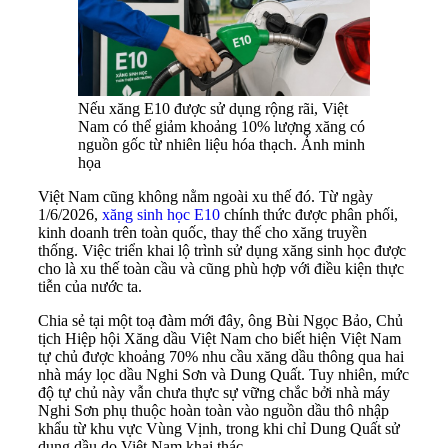
Nếu xăng E10 được sử dụng rộng rãi, Việt
Nam có thể giảm khoảng 10% lượng xăng có
nguồn gốc từ nhiên liệu hóa thạch. Ảnh minh
họa
Việt Nam cũng không nằm ngoài xu thế đó. Từ ngày
1/6/2026,
xăng sinh học E10
chính thức được phân phối,
kinh doanh trên toàn quốc, thay thế cho xăng truyền
thống. Việc triển khai lộ trình sử dụng xăng sinh học được
cho là xu thế toàn cầu và cũng phù hợp với điều kiện thực
tiễn của nước ta.
Chia sẻ tại một toạ đàm mới đây, ông Bùi Ngọc Bảo, Chủ
tịch Hiệp hội Xăng dầu Việt Nam cho biết hiện Việt Nam
tự chủ được khoảng 70% nhu cầu xăng dầu thông qua hai
nhà máy lọc dầu Nghi Sơn và Dung Quất. Tuy nhiên, mức
độ tự chủ này vẫn chưa thực sự vững chắc bởi nhà máy
Nghi Sơn phụ thuộc hoàn toàn vào nguồn dầu thô nhập
khẩu từ khu vực Vùng Vịnh, trong khi chỉ Dung Quất sử
dụng dầu do Việt Nam khai thác.