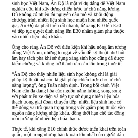
sinh học Việt Nam, Ấn Độ là một ví dụ đáng để Việt Nam
nghiên cứu khi xây dựng chiến lược tự chủ năng lượng.
Dù không có nhiều tài nguyên dầu mỏ và khởi động
chương trình nhiên liệu sinh học muộn hơn nhiều quốc
gia, Ấn Độ đã phát triển rất nhanh, từ xăng E10 lên E20
và tiếp tục quyết định nâng lên E30 nhằm giảm phụ thuộc
vào nhiên liệu nhập khẩu.
Ông cho rằng Ấn Độ với điều kiện khí hậu nóng ẩm tương
đồng Việt Nam, những lo ngại về vấn đề kỹ thuật như hút
ẩm hay tách pha khi sử dụng xăng sinh học cũng đã được
kiểm chứng và không trở thành rào cản lớn trong thực tế.
“Ấn Độ cho thấy nhiên liệu sinh học không chỉ là giải
pháp kỹ thuật mà còn là giải pháp chiến lược cho tự chủ
năng lượng”, ông Tuấn nhận định. Trong bối cảnh Việt
Nam cần đa dạng hóa các nguồn năng lượng, song song
với phát triển xe điện và tiếp tục sử dụng nhiên liệu hóa
thạch trong giai đoạn chuyển tiếp, nhiên liệu sinh học có
thể đóng vai trò quan trọng trong việc giảm phụ thuộc vào
nguồn năng lượng nhập khẩu, đồng thời hạn chế tác động
môi trường từ nhiên liệu hóa thạch.
Thực tế, khi xăng E10 chính thức được triển khai trên toàn
quốc, một trong những băn khoăn lớn nhất của người dân