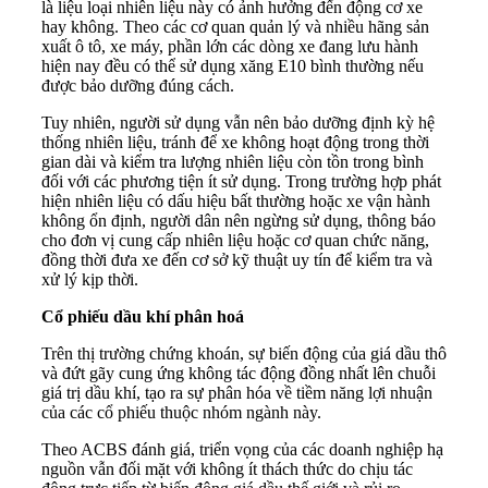
là liệu loại nhiên liệu này có ảnh hưởng đến động cơ xe
hay không. Theo các cơ quan quản lý và nhiều hãng sản
xuất ô tô, xe máy, phần lớn các dòng xe đang lưu hành
hiện nay đều có thể sử dụng xăng E10 bình thường nếu
được bảo dưỡng đúng cách.
Tuy nhiên, người sử dụng vẫn nên bảo dưỡng định kỳ hệ
thống nhiên liệu, tránh để xe không hoạt động trong thời
gian dài và kiểm tra lượng nhiên liệu còn tồn trong bình
đối với các phương tiện ít sử dụng. Trong trường hợp phát
hiện nhiên liệu có dấu hiệu bất thường hoặc xe vận hành
không ổn định, người dân nên ngừng sử dụng, thông báo
cho đơn vị cung cấp nhiên liệu hoặc cơ quan chức năng,
đồng thời đưa xe đến cơ sở kỹ thuật uy tín để kiểm tra và
xử lý kịp thời.
Cổ phiếu dầu khí phân hoá
Trên thị trường chứng khoán, sự biến động của giá dầu thô
và đứt gãy cung ứng không tác động đồng nhất lên chuỗi
giá trị dầu khí, tạo ra sự phân hóa về tiềm năng lợi nhuận
của các cổ phiếu thuộc nhóm ngành này.
Theo ACBS đánh giá, triển vọng của các doanh nghiệp hạ
nguồn vẫn đối mặt với không ít thách thức do chịu tác