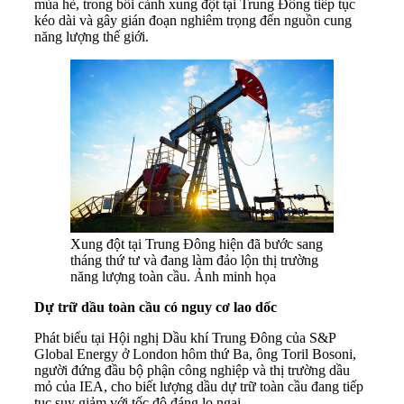
mùa hè, trong bối cảnh xung đột tại Trung Đông tiếp tục
kéo dài và gây gián đoạn nghiêm trọng đến nguồn cung
năng lượng thế giới.
Xung đột tại Trung Đông hiện đã bước sang
tháng thứ tư và đang làm đảo lộn thị trường
năng lượng toàn cầu. Ảnh minh họa
D
ự trữ dầu toàn cầu có nguy
cơ lao dốc
Phát biểu tại Hội nghị Dầu khí Trung Đông của S&P
Global Energy ở London hôm thứ Ba, ông Toril Bosoni,
người đứng đầu bộ phận công nghiệp và thị trường dầu
mỏ của IEA, cho biết lượng dầu dự trữ toàn cầu đang tiếp
tục suy giảm với tốc độ đáng lo ngại.