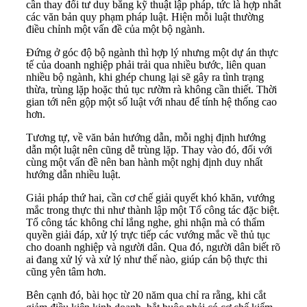
cần thay đổi tư duy bằng kỹ thuật lập pháp, tức là hợp nhất
các văn bản quy phạm pháp luật. Hiện mỗi luật thường
điều chỉnh một vấn đề của một bộ ngành.
Đứng ở góc độ bộ ngành thì hợp lý nhưng một dự án thực
tế của doanh nghiệp phải trải qua nhiều bước, liên quan
nhiều bộ ngành, khi ghép chung lại sẽ gây ra tình trạng
thừa, trùng lặp hoặc thủ tục rườm rà không cần thiết. Thời
gian tới nên gộp một số luật với nhau để tính hệ thống cao
hơn.
Tương tự, về văn bản hướng dẫn, mỗi nghị định hướng
dẫn một luật nên cũng dễ trùng lặp. Thay vào đó, đối với
cùng một vấn đề nên ban hành một nghị định duy nhất
hướng dẫn nhiều luật.
Giải pháp thứ hai, cần cơ chế giải quyết khó khăn, vướng
mắc trong thực thi như thành lập một Tổ công tác đặc biệt.
Tổ công tác không chỉ lắng nghe, ghi nhận mà có thẩm
quyền giải đáp, xử lý trực tiếp các vướng mắc về thủ tục
cho doanh nghiệp và người dân. Qua đó, người dân biết rõ
ai đang xử lý và xử lý như thế nào, giúp cán bộ thực thi
cũng yên tâm hơn.
Bên cạnh đó, bài học từ 20 năm qua chỉ ra rằng, khi cắt