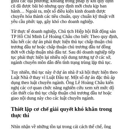
giữa các địa phương; khoảng trống pháp lý khi quy định
cũ đã được bãi bỏ nhưng quy định mới chưa kịp ban
hành… Ngoài ra, một số điều kiện kinh doanh được
chuyển hóa thành các tiêu chuẩn, quy chuẩn kỹ thuật với
yêu cầu phức tạp, gây khó cho doanh nghiệp.
Từ thực tế doanh nghiệp, Chủ tịch Hiệp hội Bất động sản
TP Hồ Chí Minh Lê Hoàng Châu cho biết: Theo quy định,
hầu hết các dự án phải thực hiện thủ tục chấp thuận chủ
trương đầu tư hoặc chấp thuận chủ trương đầu tư đồng
thời với chấp thuận nhà đầu tư. Sau đó doanh nghiệp tiếp
tục phải thực hiện lại nhiều nội dung tương tự ở các sở,
ngành chuyên môn dẫn đến tình trạng trùng lặp thủ tục.
Tuy nhiên, thủ tục này ở dự án nhà ở xã hội thực hiện theo
Luật Nhà ở thay vì Luật Đầu tư. Một số dự án đặc thù áp
dụng theo luật chuyên ngành. Ông Lê Hoàng Châu kiến
nghị các cơ quan chức năng nghiên cứu xem xét mức độ
cần thiết của thủ tục chấp thuận chủ trương đầu tư hoặc
giao nội dung này cho các luật chuyên ngành.
Thiết lập cơ chế giải quyết khó khăn trong
thực thi
Nhìn nhận về những tồn tại trong cải cách thể chế, ông