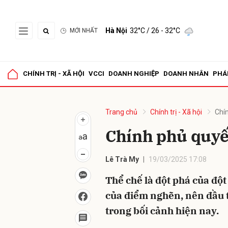
Hà Nội
32°C
/ 26 - 32°C
MỚI NHẤT
Gửi 
CHÍNH TRỊ - XÃ HỘI
VCCI
DOANH NGHIỆP
DOANH NHÂN
PHÁ
Trang chủ
Chính trị - Xã hội
Chín
Chính phủ quyết
Lê Trà My
19/03/2025 17:08
Thể chế là đột phá của độ
của điểm nghẽn, nên đầu t
trong bối cảnh hiện nay.