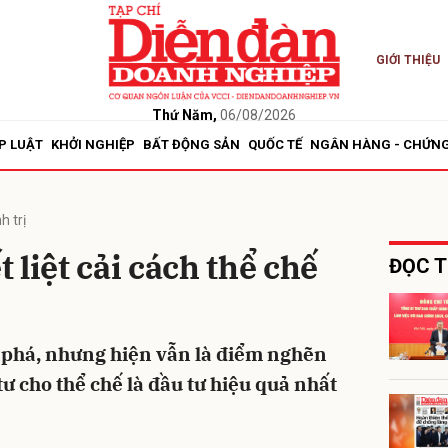
GIỚI THIỆU
bình luận
Thứ Năm,
06/08/2026
P LUẬT
KHỞI NGHIỆP
BẤT ĐỘNG SẢN
QUỐC TẾ
NGÂN HÀNG - CHỨN
h trị
 liệt cải cách thể chế
ĐỌC T
Hủy
G
t phá, nhưng hiện vẫn là điểm nghẽn
ư cho thể chế là đầu tư hiệu quả nhất