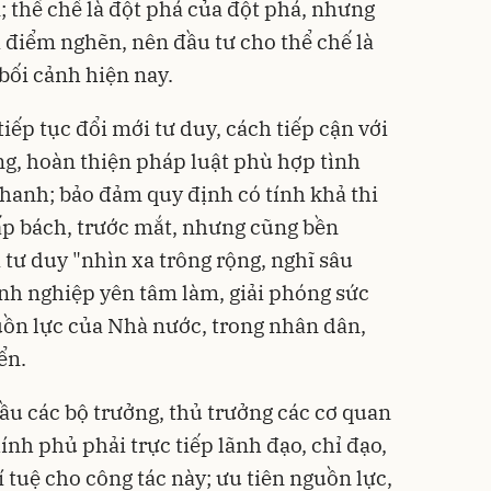
n; thể chế là đột phá của đột phá, nhưng
 điểm nghẽn, nên đầu tư cho thể chế là
bối cảnh hiện nay.
ếp tục đổi mới tư duy, cách tiếp cận với
ng, hoàn thiện pháp luật phù hợp tình
nhanh; bảo đảm quy định có tính khả thi
ấp bách, trước mắt, nhưng cũng bền
 tư duy "nhìn xa trông rộng, nghĩ sâu
anh nghiệp yên tâm làm, giải phóng sức
uồn lực của Nhà nước, trong nhân dân,
ển.
u các bộ trưởng, thủ trưởng các cơ quan
nh phủ phải trực tiếp lãnh đạo, chỉ đạo,
í tuệ cho công tác này; ưu tiên nguồn lực,