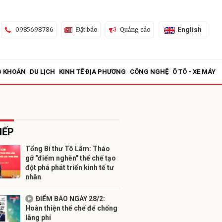
English
0985698786
Đặt báo
Quảng cáo
G KHOÁN
DU LỊCH
KINH TẾ ĐỊA PHƯƠNG
CÔNG NGHỆ
Ô TÔ - XE MÁY
IẾP
Tổng Bí thư Tô Lâm: Tháo
gỡ "điểm nghẽn" thể chế tạo
ửi
đột phá phát triển kinh tế tư
nhân
ĐIỂM BÁO NGÀY 28/2:
Hoàn thiện thể chế để chống
lãng phí