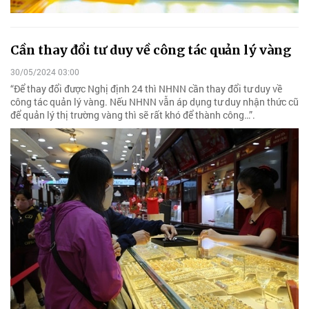
Cần thay đổi tư duy về công tác quản lý vàng
30/05/2024 03:00
“Để thay đổi được Nghị định 24 thì NHNN cần thay đổi tư duy về
công tác quản lý vàng. Nếu NHNN vẫn áp dụng tư duy nhận thức cũ
để quản lý thị trường vàng thì sẽ rất khó để thành công…”.