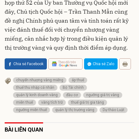
họp thứ 52 của Ủy ban Thường vụ Quốc hội mới
đây, Chủ tịch Quốc hội – Trần Thanh Mẫn cũng
đề nghị Chính phủ quan tâm và tính toán rất kỹ
việc đánh thuế đối với chuyển nhượng vàng
miếng, cân nhắc hợp lý trong điều kiện quản lý
thị trường vàng và quy định thời điểm áp dụng.
Theo dõi trên
Chia sẻ Facebook
Chia sẻ Zalo
chuyển nhượng vàng miếng
áp thuế
thuế thu nhập cá nhân
Bộ Tài chính
quản lý kinh doanh vàng
đầu cơ
ngưỡng giá trị vàng
miễn thuế
vàng tích trữ
thuế giá trị gia tăng
ngưỡng miễn thuế
quản lý thị trường vàng
Dự thảo Luật
BÀI LIÊN QUAN