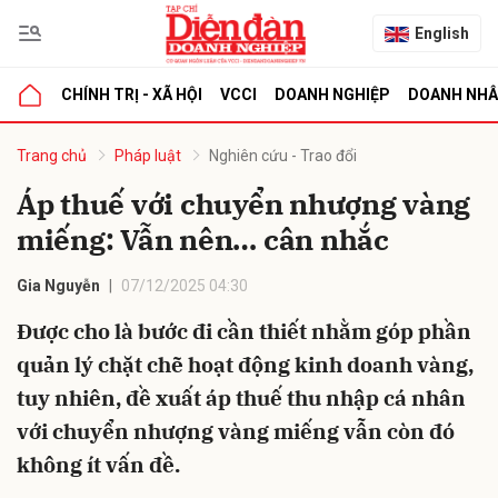
English
CHÍNH TRỊ - XÃ HỘI
VCCI
DOANH NGHIỆP
DOANH NH
bình luận
Trang chủ
Pháp luật
Nghiên cứu - Trao đổi
Áp thuế với chuyển nhượng vàng
miếng: Vẫn nên… cân nhắc
Gia Nguyễn
07/12/2025 04:30
Được cho là bước đi cần thiết nhằm góp phần
quản lý chặt chẽ hoạt động kinh doanh vàng,
Hủy
G
tuy nhiên, đề xuất áp thuế thu nhập cá nhân
với chuyển nhượng vàng miếng vẫn còn đó
không ít vấn đề.