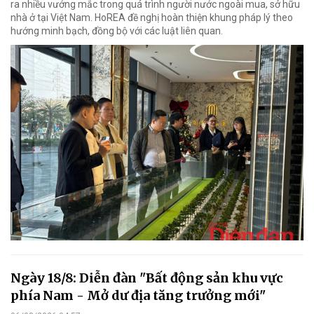
ra nhiều vướng mắc trong quá trình người nước ngoài mua, sở hữu
nhà ở tại Việt Nam. HoREA đề nghị hoàn thiện khung pháp lý theo
hướng minh bạch, đồng bộ với các luật liên quan.
Ngày 18/8: Diễn đàn "Bất động sản khu vực
phía Nam - Mở dư địa tăng trưởng mới"