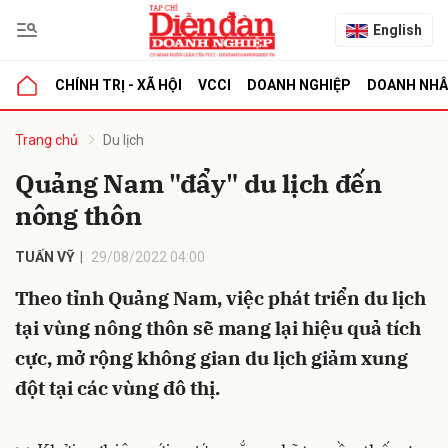
English
CHÍNH TRỊ - XÃ HỘI
VCCI
DOANH NGHIỆP
DOANH NH
bình luận
Trang chủ
Du lịch
Quảng Nam "đẩy" du lịch đến
nông thôn
TUẤN VỸ
29/08/2022 04:00
Theo tỉnh Quảng Nam, việc phát triển du lịch
tại vùng nông thôn sẽ mang lại hiệu quả tích
Hủy
G
cực, mở rộng không gian du lịch giảm xung
đột tại các vùng đô thị.