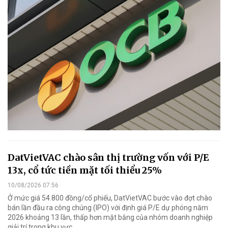
DatVietVAC chào sân thị trường vốn với P/E
13x, cổ tức tiền mặt tối thiểu 25%
10/08/2026 07:56
Ở mức giá 54.800 đồng/cổ phiếu, DatVietVAC bước vào đợt chào
bán lần đầu ra công chúng (IPO) với định giá P/E dự phóng năm
2026 khoảng 13 lần, thấp hơn mặt bằng của nhóm doanh nghiệp
giải trí trong khu vực.