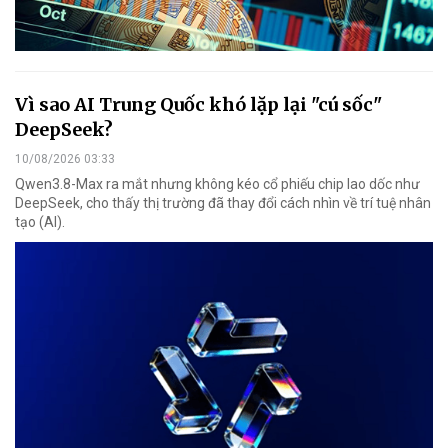
Vì sao AI Trung Quốc khó lặp lại "cú sốc"
DeepSeek?
10/08/2026 03:33
Qwen3.8-Max ra mắt nhưng không kéo cổ phiếu chip lao dốc như
DeepSeek, cho thấy thị trường đã thay đổi cách nhìn về trí tuệ nhân
tạo (AI).