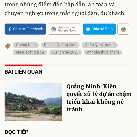
trong những điểm đến hấp dẫn, an toàn và
chuyên nghiệp trong mắt người dân, du khách.
Theo dõi trên
Chia sẻ Facebook
Chia sẻ Zalo
Quảng Ninh
Du lịch Quảng Ninh
Quản lý thị trường
Kiểm soát giá cả
Du lịch hè 2026
An toàn thực phẩm
BÀI LIÊN QUAN
Quảng Ninh: Kiên
quyết xử lý dự án chậm
triển khai không né
tránh
ĐỌC TIẾP