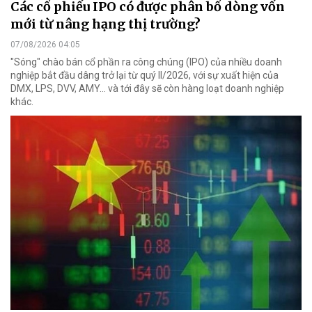
Các cổ phiếu IPO có được phân bổ dòng vốn
mới từ nâng hạng thị trường?
07/08/2026 04:05
"Sóng" chào bán cổ phần ra công chúng (IPO) của nhiều doanh
nghiệp bắt đầu dâng trở lại từ quý II/2026, với sự xuất hiện của
DMX, LPS, DVV, AMY... và tới đây sẽ còn hàng loạt doanh nghiệp
khác.