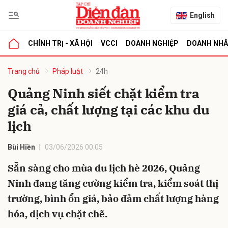
English
CHÍNH TRỊ - XÃ HỘI
VCCI
DOANH NGHIỆP
DOANH NH
bình luận
Trang chủ
Pháp luật
24h
Quảng Ninh siết chặt kiểm tra
giá cả, chất lượng tại các khu du
lịch
Bùi Hiền
03/06/2026 00:05
Sẵn sàng cho mùa du lịch hè 2026, Quảng
Hủy
G
Ninh đang tăng cường kiểm tra, kiểm soát thị
trường, bình ổn giá, bảo đảm chất lượng hàng
hóa, dịch vụ chặt chẽ.