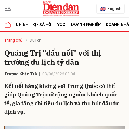
English
CHÍNH TRỊ - XÃ HỘI
VCCI
DOANH NGHIỆP
DOANH NH
bình luận
Trang chủ
Du lịch
Quảng Trị “đấu nối” với thị
trường du lịch tỷ dân
Trương Khắc Trà
03/06/2026 03:04
Kết nối hàng không với Trung Quốc có thể
giúp Quảng Trị mở rộng nguồn khách quốc
Hủy
G
tế, gia tăng chi tiêu du lịch và thu hút đầu tư
dịch vụ.