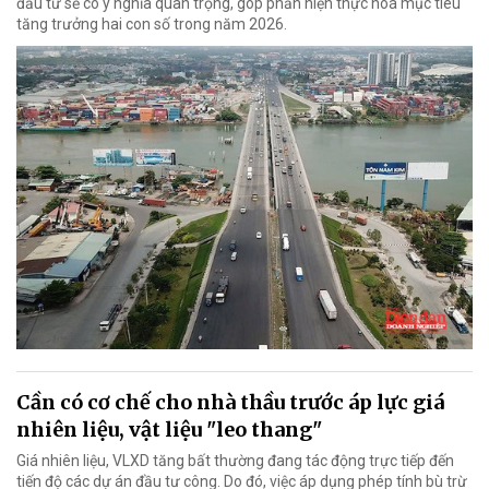
đầu tư sẽ có ý nghĩa quan trọng, góp phần hiện thực hoá mục tiêu
tăng trưởng hai con số trong năm 2026.
Cần có cơ chế cho nhà thầu trước áp lực giá
nhiên liệu, vật liệu "leo thang"
Giá nhiên liệu, VLXD tăng bất thường đang tác động trực tiếp đến
tiến độ các dự án đầu tư công. Do đó, việc áp dụng phép tính bù trừ