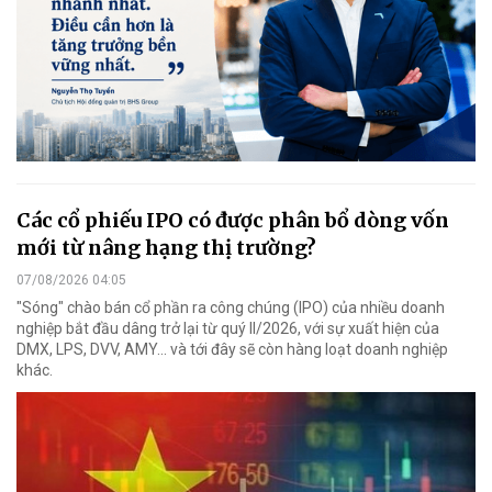
Các cổ phiếu IPO có được phân bổ dòng vốn
mới từ nâng hạng thị trường?
07/08/2026 04:05
"Sóng" chào bán cổ phần ra công chúng (IPO) của nhiều doanh
nghiệp bắt đầu dâng trở lại từ quý II/2026, với sự xuất hiện của
DMX, LPS, DVV, AMY... và tới đây sẽ còn hàng loạt doanh nghiệp
khác.