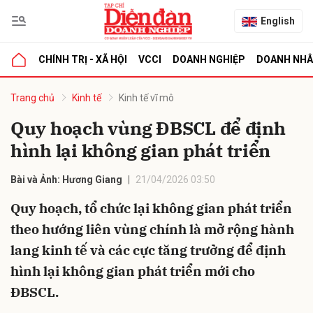
English
CHÍNH TRỊ - XÃ HỘI
VCCI
DOANH NGHIỆP
DOANH NH
bình luận
Trang chủ
Kinh tế
Kinh tế vĩ mô
Quy hoạch vùng ĐBSCL để định
hình lại không gian phát triển
Bài và Ảnh: Hương Giang
21/04/2026 03:50
Quy hoạch, tổ chức lại không gian phát triển
theo hướng liên vùng chính là mở rộng hành
Hủy
G
lang kinh tế và các cực tăng trưởng để định
hình lại không gian phát triển mới cho
ĐBSCL.