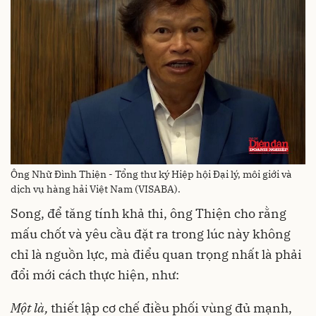
Ông Nhữ Đình Thiện - Tổng thư ký Hiệp hội Đại lý, môi giới và
dịch vụ hàng hải Việt Nam (VISABA).
Song, để tăng tính khả thi, ông Thiện cho rằng
mấu chốt và yêu cầu đặt ra trong lúc này không
chỉ là nguồn lực, mà điểu quan trọng nhất là phải
đổi mới cách thực hiện, như:
Một là,
thiết lập cơ chế điều phối vùng đủ mạnh,