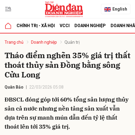
English
CHÍNH TRỊ - XÃ HỘI
VCCI
DOANH NGHIỆP
DOANH NH
bình luận
Trang chủ
Doanh nghiệp
Quản trị
Tháo điểm nghẽn 35% giá trị thất
thoát thủy sản Đồng bằng sông
Cửu Long
Quân Bảo
22/03/2026 05:08
ĐBSCL đóng góp tới 60% tổng sản lượng thủy
Hủy
G
sản cả nước nhưng nền tảng sản xuất vẫn
dựa trên sự manh mún dẫn đến tỷ lệ thất
thoát lên tới 35% giá trị.