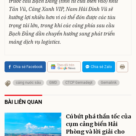
trước cầu Bạch Đằng (tính từ cửa biển vào) như
Tân Vũ, Cảng Xanh VIP, Nam Hải Đình Vũ sẽ
hưởng lợi nhiều hơn vì có thể đón được các tàu
trọng tải lớn, trong khi các cảng phía sau cầu
Bạch Đằng dần chuyển hướng sang phát triển
mảng dịch vụ logistics.
Theo dõi trên
Chia sẻ Facebook
Chia sẻ Zalo
cảng nước sâu
GMD
CTCP Gemadept
Gemalink
BÀI LIÊN QUAN
Cú bứt phá thần tốc của
cụm cảng biển Hải
Phòng và lời giải cho