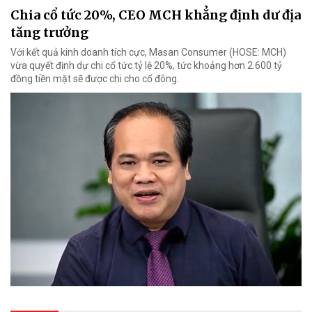
Chia cổ tức 20%, CEO MCH khẳng định dư địa
tăng trưởng
Với kết quả kinh doanh tích cực, Masan Consumer (HOSE: MCH)
vừa quyết định dự chi cổ tức tỷ lệ 20%, tức khoảng hơn 2.600 tỷ
đồng tiền mặt sẽ được chi cho cổ đông.