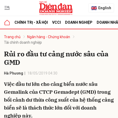
English
CHÍNH TRỊ - XÃ HỘI
VCCI
DOANH NGHIỆP
DOANH NH
bình luận
Trang chủ
Ngân hàng - Chứng khoán
Tài chính doanh nghiệp
Rủi ro đầu tư cảng nước sâu của
GMD
Hà Phương
18/05/2019 04:30
Việc đầu tư lớn cho cảng biển nước sâu
Hủy
G
Gemalink của CTCP Gemadept (GMD) trong
bối cảnh dư thừa công suất của hệ thống cảng
biển sẽ là thách thức lớn đối với doanh
nghiệp này.