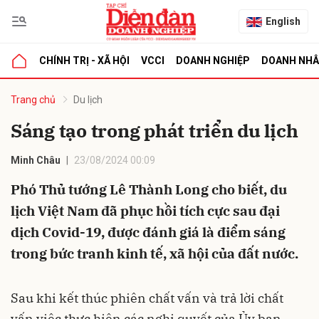
English
CHÍNH TRỊ - XÃ HỘI
VCCI
DOANH NGHIỆP
DOANH NH
bình luận
Trang chủ
Du lịch
Sáng tạo trong phát triển du lịch
Minh Châu
23/08/2024 00:09
Phó Thủ tướng Lê Thành Long cho biết, du
lịch Việt Nam đã phục hồi tích cực sau đại
dịch Covid-19, được đánh giá là điểm sáng
Hủy
G
trong bức tranh kinh tế, xã hội của đất nước.
Sau khi kết thúc phiên chất vấn và trả lời chất
vấn việc thực hiện các nghị quyết của Ủy ban