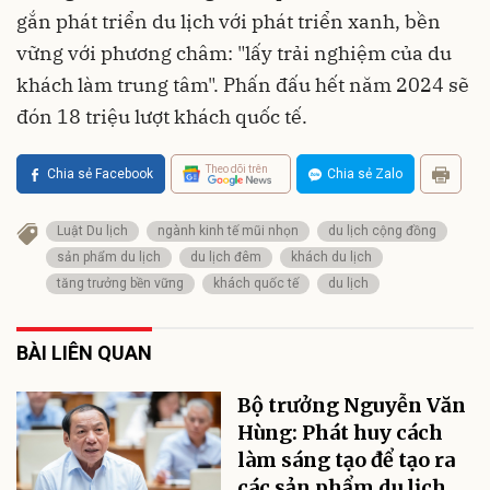
gắn phát triển du lịch với phát triển xanh, bền
vững với phương châm: "lấy trải nghiệm của du
khách làm trung tâm". Phấn đấu hết năm 2024 sẽ
đón 18 triệu lượt khách quốc tế.
Theo dõi trên
Chia sẻ Facebook
Chia sẻ Zalo
Luật Du lịch
ngành kinh tế mũi nhọn
du lịch cộng đồng
sản phẩm du lịch
du lịch đêm
khách du lịch
tăng trưởng bền vững
khách quốc tế
du lịch
BÀI LIÊN QUAN
Bộ trưởng Nguyễn Văn
Hùng: Phát huy cách
làm sáng tạo để tạo ra
các sản phẩm du lịch