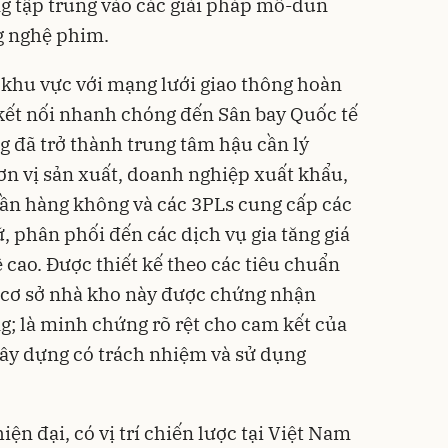
g tập trung vào các giải pháp mô-đun
g nghệ phim.
g khu vực với mạng lưới giao thông hoàn
g kết nối nhanh chóng đến Sân bay Quốc tế
g đã trở thành trung tâm hậu cần lý
n vị sản xuất, doanh nghiệp xuất khẩu,
ần hàng không và các 3PLs cung cấp các
ữ, phân phối đến các dịch vụ gia tăng giá
ệ cao. Được thiết kế theo các tiêu chuẩn
, cơ sở nhà kho này được chứng nhận
g; là minh chứng rõ rệt cho cam kết của
xây dựng có trách nhiệm và sử dụng
ện đại, có vị trí chiến lược tại Việt Nam