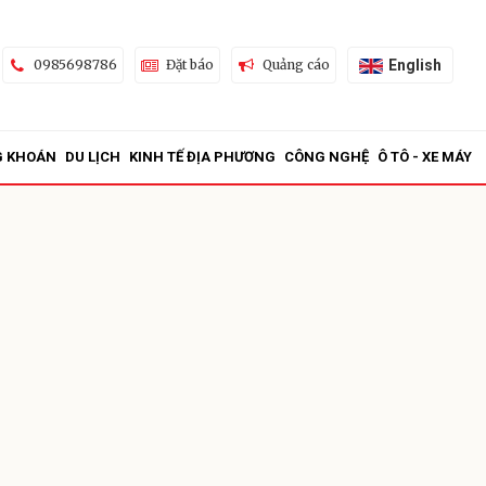
English
0985698786
Đặt báo
Quảng cáo
G KHOÁN
DU LỊCH
KINH TẾ ĐỊA PHƯƠNG
CÔNG NGHỆ
Ô TÔ - XE MÁY
ửi