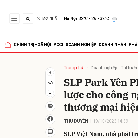
Hà Nội
32°C
/ 26 - 32°C
MỚI NHẤT
Gửi 
CHÍNH TRỊ - XÃ HỘI
VCCI
DOANH NGHIỆP
DOANH NHÂN
PHÁ
Trang chủ
Doanh nghiệp - Thị trườ
SLP Park Yên P
lược cho công n
thương mại hiệ
THU DUYÊN
19/10/2023 14:39
SLP Việt Nam, nhà phát tr