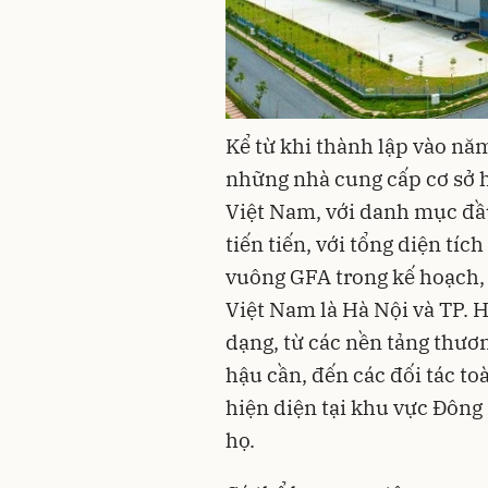
Kể từ khi thành lập vào nă
những nhà cung cấp cơ sở hạ
Việt Nam, với danh mục đầu
tiến tiến, với tổng diện tí
vuông GFA trong kế hoạch, t
Việt Nam là Hà Nội và TP. 
dạng, từ các nền tảng thươn
hậu cần, đến các đối tác t
hiện diện tại khu vực Đông
họ.