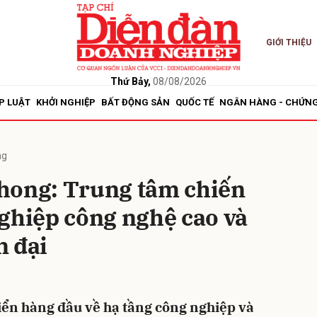
GIỚI THIỆU
bình luận
Thứ Bảy,
08/08/2026
P LUẬT
KHỞI NGHIỆP
BẤT ĐỘNG SẢN
QUỐC TẾ
NGÂN HÀNG - CHỨN
ng
hong: Trung tâm chiến
ghiệp công nghệ cao và
Hủy
G
n đại
iển hàng đầu về hạ tầng công nghiệp và