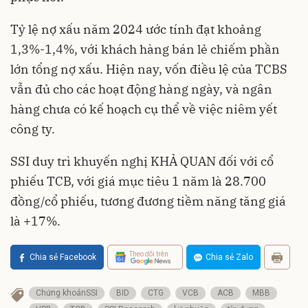
Tỷ lệ nợ xấu năm 2024 ước tính đạt khoảng
1,3%-1,4%, với khách hàng bán lẻ chiếm phần
lớn tổng nợ xấu. Hiện nay, vốn điều lệ của TCBS
vẫn đủ cho các hoạt động hàng ngày, và ngân
hàng chưa có kế hoạch cụ thể về việc niêm yết
công ty.
SSI duy trì khuyến nghị KHẢ QUAN đối với cổ
phiếu TCB, với giá mục tiêu 1 năm là 28.700
đồng/cổ phiếu, tương đương tiềm năng tăng giá
là +17%.
Theo dõi trên
Chia sẻ Facebook
Chia sẻ Zalo
Chứng khoánSSI
BID
CTG
VCB
ACB
MBB