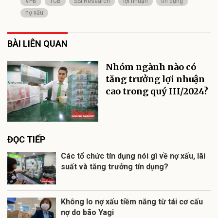
VPB
TCB
SSI Research
lợi nhuận
tín dụng
nợ xấu
BÀI LIÊN QUAN
Nhóm ngành nào có
tăng trưởng lợi nhuận
cao trong quý III/2024?
ĐỌC TIẾP
Các tổ chức tín dụng nói gì về nợ xấu, lãi
suất và tăng trưởng tín dụng?
Không lo nợ xấu tiềm năng từ tái cơ cấu
nợ do bão Yagi