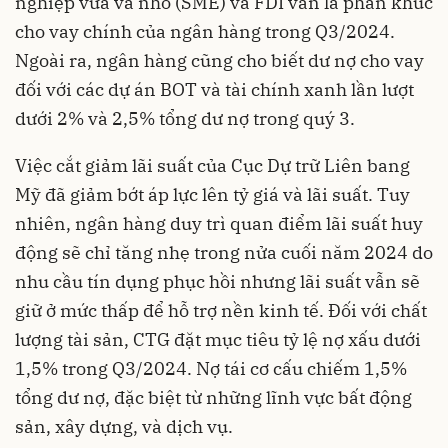
nghiệp vừa và nhỏ (SME) và FDI vẫn là phân khúc
cho vay chính của ngân hàng trong Q3/2024.
Ngoài ra, ngân hàng cũng cho biết dư nợ cho vay
đối với các dự án BOT và tài chính xanh lần lượt
dưới 2% và 2,5% tổng dư nợ trong quý 3.
Việc cắt giảm lãi suất của Cục Dự trữ Liên bang
Mỹ đã giảm bớt áp lực lên tỷ giá và lãi suất. Tuy
nhiên, ngân hàng duy trì quan điểm lãi suất huy
động sẽ chỉ tăng nhẹ trong nửa cuối năm 2024 do
nhu cầu tín dụng phục hồi nhưng lãi suất vẫn sẽ
giữ ở mức thấp để hỗ trợ nền kinh tế. Đối với chất
lượng tài sản, CTG đặt mục tiêu tỷ lệ nợ xấu dưới
1,5% trong Q3/2024. Nợ tái cơ cấu chiếm 1,5%
tổng dư nợ, đặc biệt từ những lĩnh vực bất động
sản, xây dựng, và dịch vụ.