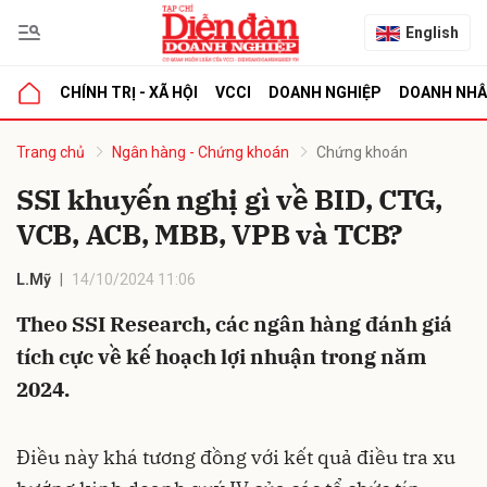
English
CHÍNH TRỊ - XÃ HỘI
VCCI
DOANH NGHIỆP
DOANH NH
bình luận
Trang chủ
Ngân hàng - Chứng khoán
Chứng khoán
SSI khuyến nghị gì về BID, CTG,
VCB, ACB, MBB, VPB và TCB?
L.Mỹ
14/10/2024 11:06
Theo SSI Research, các ngân hàng đánh giá
tích cực về kế hoạch lợi nhuận trong năm
Hủy
G
2024.
Điều này khá tương đồng với kết quả điều tra xu