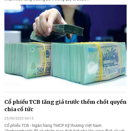
Cổ phiếu TCB tăng giá trước thềm chốt quyền
chia cổ tức
25/09/2025 04:15
Cổ phiếu TCB - Ngân hàng TMCP Kỹ thương Việt Nam
(Techcombank) đã có phiên giao dịch bứt phá lên vùng đỉnh cũ với