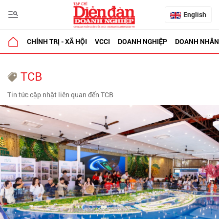
English
CHÍNH TRỊ - XÃ HỘI
VCCI
DOANH NGHIỆP
DOANH NHÂN
TCB
Tin tức cập nhật liên quan đến TCB