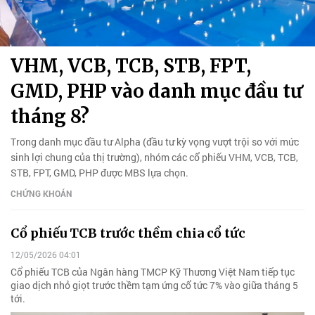
VHM, VCB, TCB, STB, FPT,
GMD, PHP vào danh mục đầu tư
tháng 8?
Trong danh mục đầu tư Alpha (đầu tư kỳ vọng vượt trội so với mức
sinh lợi chung của thị trường), nhóm các cổ phiếu VHM, VCB, TCB,
STB, FPT, GMD, PHP được MBS lựa chọn.
CHỨNG KHOÁN
Cổ phiếu TCB trước thềm chia cổ tức
12/05/2026 04:01
Cổ phiếu TCB của Ngân hàng TMCP Kỹ Thương Việt Nam tiếp tục
giao dịch nhỏ giọt trước thềm tạm ứng cổ tức 7% vào giữa tháng 5
tới.