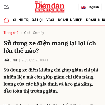
English
CHÍNH TRỊ - XÃ HỘI
VCCI
DOANH NGHIỆP
DOANH NH
bình luận
Trang chủ
Ô tô - Xe máy
Sử dụng xe điện mang lại lợi ích
lớn thế nào?
HẢI LINH
26/04/2026 00:41
Sử dụng xe điện không chỉ giúp giảm chi phí
nhiên liệu mà còn giúp giảm chi tiêu năng
Hủy
G
lượng của các hộ gia đình và kéo giá xăng,
dầu toàn thị trường giảm.