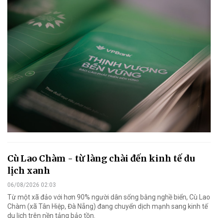
Cù Lao Chàm - từ làng chài đến kinh tế du
lịch xanh
06/08/2026 02:03
Từ một xã đảo với hơn 90% người dân sống bằng nghề biển, Cù Lao
Chàm (xã Tân Hiệp, Đà Nẵng) đang chuyển dịch mạnh sang kinh tế
du lịch trên nền tảng bảo tồn.