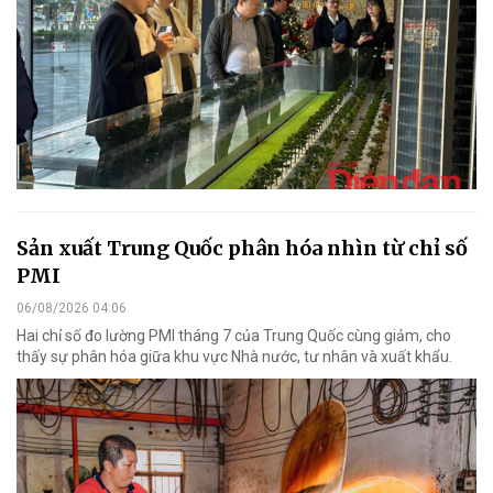
Sản xuất Trung Quốc phân hóa nhìn từ chỉ số
PMI
06/08/2026 04:06
Hai chỉ số đo lường PMI tháng 7 của Trung Quốc cùng giảm, cho
thấy sự phân hóa giữa khu vực Nhà nước, tư nhân và xuất khẩu.