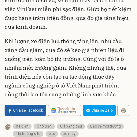
kinh doanh dịch vụ, sẽ nhận thấy lợi ích lớn từ
việc VinFast miễn phí sạc điện. Giúp họ tiết kiệm
được hàng trăm triệu đồng, qua đó gia tăng hiệu
quả kinh doanh.
Khi lượng xe điện lưu thông tăng lên, nhu cầu
xăng dầu giảm, qua đó sẽ kéo giá nhiên liệu đi
xuống trên toàn bộ thị trường. Cùng với đó là ô
nhiễm môi trường giảm. Không những thế, quá
trình điện hóa còn tạo ra tác động thúc đẩy
ngành công nghiệp ô tô Việt Nam phát triển,
đồng thời lan tỏa sang những lĩnh vực khác.
Theo dõi trên
Chia sẻ Facebook
Chia sẻ Zalo
Xe điện
Ô tô điện
Giá xăng dầu
Bảo vệ môi trường
Thị trường ô tô
ô tô
xe máy