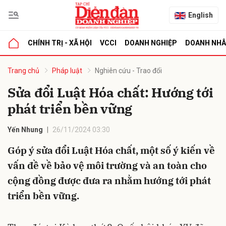
English
CHÍNH TRỊ - XÃ HỘI
VCCI
DOANH NGHIỆP
DOANH NH
bình luận
Trang chủ
Pháp luật
Nghiên cứu - Trao đổi
Sửa đổi Luật Hóa chất: Hướng tới
phát triển bền vững
Yến Nhung
26/11/2024 03:30
Góp ý sửa đổi Luật Hóa chất, một số ý kiến về
vấn đề về bảo vệ môi trường và an toàn cho
Hủy
G
cộng đồng được đưa ra nhằm hướng tới phát
triển bền vững.