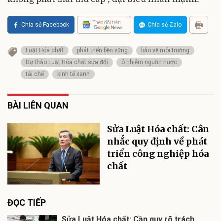
Theo dõi trên
Chia sẻ Facebook
Chia sẻ Zalo
Luật Hóa chất
phát triển bền vững
bảo vệ môi trường
Dự thảo Luật Hóa chất sửa đổi
ô nhiễm nguồn nước
tái chế
kinh tế xanh
BÀI LIÊN QUAN
Sửa Luật Hóa chất: Cân
nhắc quy định về phát
triển công nghiệp hóa
chất
ĐỌC TIẾP
Sửa Luật Hóa chất: Cần quy rõ trách