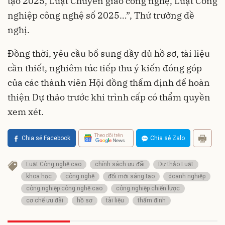
tạo 2025, Luật Chuyển giao công nghệ, Luật Công
nghiệp công nghệ số 2025…”, Thứ trưởng đề
nghị.
Đồng thời, yêu cầu bổ sung đầy đủ hồ sơ, tài liệu
cần thiết, nghiêm túc tiếp thu ý kiến đóng góp
của các thành viên Hội đồng thẩm định để hoàn
thiện Dự thảo trước khi trình cấp có thẩm quyền
xem xét.
Theo dõi trên
Chia sẻ Facebook
Chia sẻ Zalo
Luật Công nghệ cao
chính sách ưu đãi
Dự thảo Luật
khoa học
công nghệ
đổi mới sáng tạo
doanh nghiệp
công nghiệp công nghệ cao
công nghiệp chiến lược
cơ chế ưu đãi
hồ sơ
tài liệu
thẩm định