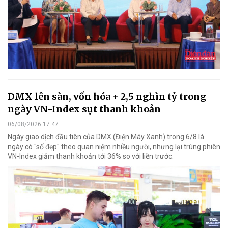
DMX lên sàn, vốn hóa + 2,5 nghìn tỷ trong
ngày VN-Index sụt thanh khoản
06/08/2026 17:47
Ngày giao dịch đầu tiên của DMX (Điện Máy Xanh) trong 6/8 là
ngày có "số đẹp" theo quan niệm nhiều người, nhưng lại trúng phiên
VN-Index giảm thanh khoản tới 36% so với liền trước.