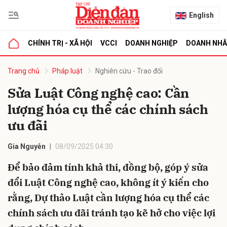
English
CHÍNH TRỊ - XÃ HỘI
VCCI
DOANH NGHIỆP
DOANH NH
bình luận
Trang chủ
Pháp luật
Nghiên cứu - Trao đổi
Sửa Luật Công nghệ cao: Cần
lượng hóa cụ thể các chính sách
ưu đãi
Gia Nguyễn
08/09/2025 04:30
Để bảo đảm tính khả thi, đồng bộ, góp ý sửa
Hủy
G
đổi Luật Công nghệ cao, không ít ý kiến cho
rằng, Dự thảo Luật cần lượng hóa cụ thể các
chính sách ưu đãi tránh tạo kẽ hở cho việc lợi