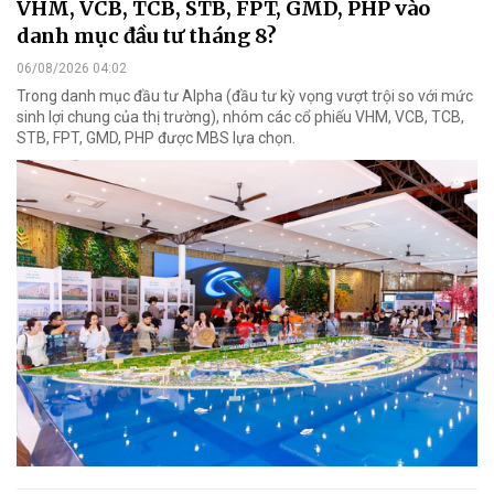
VHM, VCB, TCB, STB, FPT, GMD, PHP vào
danh mục đầu tư tháng 8?
06/08/2026 04:02
Trong danh mục đầu tư Alpha (đầu tư kỳ vọng vượt trội so với mức
sinh lợi chung của thị trường), nhóm các cổ phiếu VHM, VCB, TCB,
STB, FPT, GMD, PHP được MBS lựa chọn.