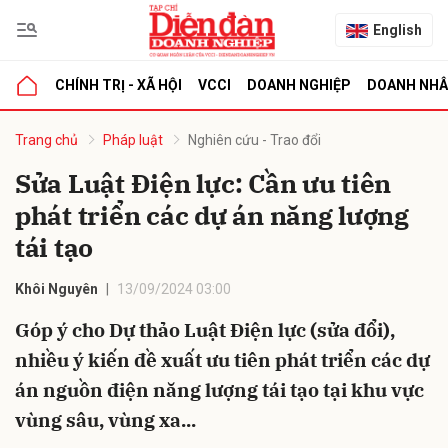
English
CHÍNH TRỊ - XÃ HỘI
VCCI
DOANH NGHIỆP
DOANH NH
bình luận
Trang chủ
Pháp luật
Nghiên cứu - Trao đổi
Sửa Luật Điện lực: Cần ưu tiên
phát triển các dự án năng lượng
tái tạo
Khôi Nguyên
13/09/2024 03:00
Góp ý cho Dự thảo Luật Điện lực (sửa đổi),
Hủy
G
nhiều ý kiến đề xuất ưu tiên phát triển các dự
án nguồn điện năng lượng tái tạo tại khu vực
vùng sâu, vùng xa...