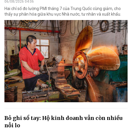
06/08/2026 04:06
Hai chỉ số đo lường PMI tháng 7 của Trung Quốc cùng giảm, cho
thấy sự phân hóa giữa khu vực Nhà nước, tư nhân và xuất khẩu.
Bỏ ghi sổ tay: Hộ kinh doanh vẫn còn nhiều
nỗi lo