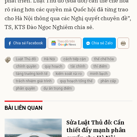
phát triển. Luật Thủ đô (sửa đổi) cần thể chế hóa
rõ ràng hơn các quyền mà Quốc hội đã từng trao
cho Hà Nội thông qua các Nghị quyết chuyên đề”,
TS, KTS Đào Ngọc Nghiêm chia sẻ.
Theo dõi trên
Chia sẻ Facebook
Chia sẻ Zalo
Luật Thủ đô
Hà Nội
cách tiếp cận
thể chế hóa
chính quyền
quy hoạch
tài chính
thí điểm
tăng trưởng kinh tế
kiểm soát rủi ro
minh bạch
trách nhiệm giải trình
quy hoạch tổng thể
phân cấp
phân quyền
dự án trọng điểm
BÀI LIÊN QUAN
Sửa Luật Thủ đô: Cần
thiết đẩy mạnh phân