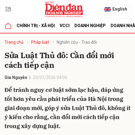
English
CHÍNH TRỊ - XÃ HỘI
VCCI
DOANH NGHIỆP
DOANH NH
bình luận
Trang chủ
Pháp luật
Nghiên cứu - Trao đổi
Sửa Luật Thủ đô: Cần đổi mới
cách tiếp cận
Gia Nguyễn
23/01/2026 04:00
Để tránh nguy cơ luật sớm lạc hậu, đáp ứng
tốt hơn yêu cầu phát triển của Hà Nội trong
Hủy
G
giai đoạn mới, góp ý sửa Luật Thủ đô, không ít
ý kiến cho rằng, cần đổi mới cách tiếp cận
trong xây dựng luật.