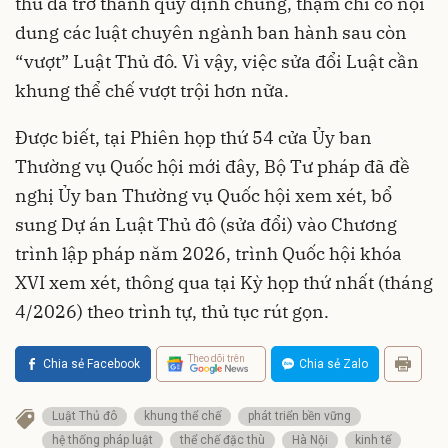
thù đã trở thành quy định chung, thậm chí có nội
dung các luật chuyên ngành ban hành sau còn
“vượt” Luật Thủ đô. Vì vậy, việc sửa đổi Luật cần
khung thể chế vượt trội hơn nữa.
Được biết, tại Phiên họp thứ 54 cửa Ủy ban
Thường vụ Quốc hội mới đây, Bộ Tư pháp đã đề
nghị Ủy ban Thường vụ Quốc hội xem xét, bổ
sung Dự án Luật Thủ đô (sửa đổi) vào Chương
trình lập pháp năm 2026, trình Quốc hội khóa
XVI xem xét, thông qua tại Kỳ họp thứ nhất (tháng
4/2026) theo trình tự, thủ tục rút gọn.
Theo dõi trên
Chia sẻ Facebook
Chia sẻ Zalo
Luật Thủ đô
khung thể chế
phát triển bền vững
hệ thống pháp luật
thể chế đặc thù
Hà Nội
kinh tế