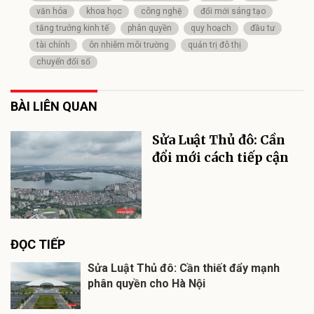
văn hóa
khoa học
công nghệ
đổi mới sáng tạo
tăng trưởng kinh tế
phân quyền
quy hoạch
đầu tư
tài chính
ôn nhiễm môi trường
quản trị đô thị
chuyển đổi số
BÀI LIÊN QUAN
Sửa Luật Thủ đô: Cần
đổi mới cách tiếp cận
ĐỌC TIẾP
Sửa Luật Thủ đô: Cần thiết đẩy mạnh
phân quyền cho Hà Nội