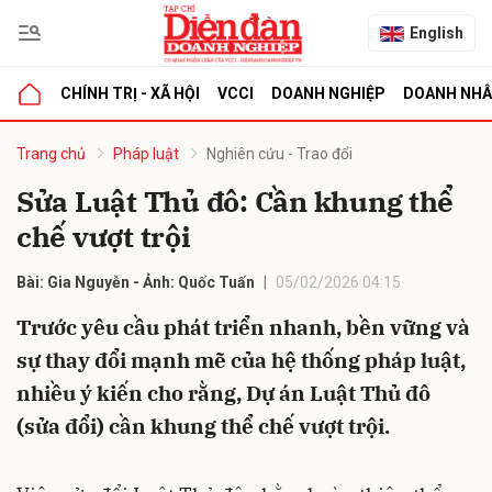
English
CHÍNH TRỊ - XÃ HỘI
VCCI
DOANH NGHIỆP
DOANH NH
bình luận
Trang chủ
Pháp luật
Nghiên cứu - Trao đổi
Sửa Luật Thủ đô: Cần khung thể
chế vượt trội
Bài: Gia Nguyễn - Ảnh: Quốc Tuấn
05/02/2026 04:15
Trước yêu cầu phát triển nhanh, bền vững và
sự thay đổi mạnh mẽ của hệ thống pháp luật,
Hủy
G
nhiều ý kiến cho rằng, Dự án Luật Thủ đô
(sửa đổi) cần khung thể chế vượt trội.