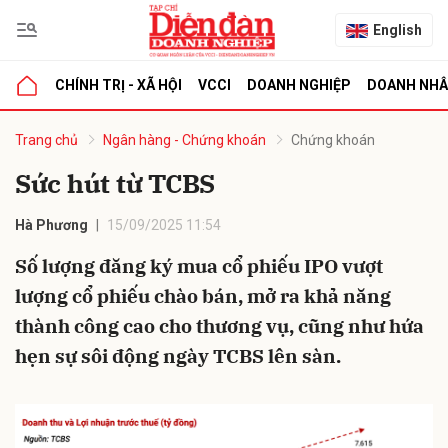
English
CHÍNH TRỊ - XÃ HỘI
VCCI
DOANH NGHIỆP
DOANH NH
bình luận
Trang chủ
Ngân hàng - Chứng khoán
Chứng khoán
Sức hút từ TCBS
Hà Phương
15/09/2025 11:54
Số lượng đăng ký mua cổ phiếu IPO vượt
lượng cổ phiếu chào bán, mở ra khả năng
thành công cao cho thương vụ, cũng như hứa
Hủy
G
hẹn sự sôi động ngày TCBS lên sàn.