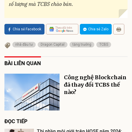
số lượng mà TCBS chào bán
.
Theo dõi trên
Chia sẻ Facebook
Chia sẻ Zalo
nhà đầu tư
Dragon Capital
tăng trưởng
TCBS
BÀI LIÊN QUAN
Công nghệ Blockchain
đã thay đổi TCBS thế
nào?
ĐỌC TIẾP
Thị phần môi giới trên HOSE năm 2024: