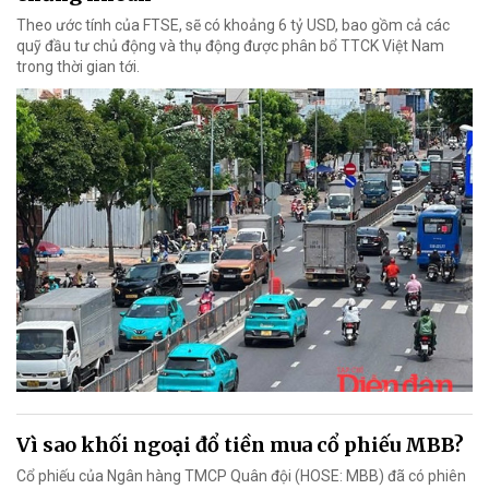
Theo ước tính của FTSE, sẽ có khoảng 6 tỷ USD, bao gồm cả các
quỹ đầu tư chủ động và thụ động được phân bổ TTCK Việt Nam
trong thời gian tới.
Vì sao khối ngoại đổ tiền mua cổ phiếu MBB?
Cổ phiếu của Ngân hàng TMCP Quân đội (HOSE: MBB) đã có phiên