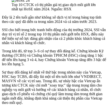
Top 10 CTCK có thị phần giá trị giao dịch môi giới lớn
nhất tại HoSE năm 2024. Nguồn: HSX
Đây là 2 tên tuổi gần như không xê dịch vị trí trong bảng top tính
theo các quý đã diễn ra trong năm 2024 và cả năm trước 2023.
SSI cho biết trong bức tranh biến động của thị trường 2024, SSI vẫn
duy trì vị trí số 2 trong top 10 thị phần môi giới trên HSX, điều này
thể hiện sự nỗ lực đáng ghi nhận của cả 2 phân khúc khách hàng cá
nhân và khách hàng tổ chức.
Trong khi đó, từ top 3- 6 có sự thay đổi đáng kể. Chứng khoán Kỹ
thương (TCBS) và Chứng khoán TPHCM (HSC) cùng tăng 1 bậc
để tiến lên hạng 3 và 4, hay Chứng khoán Vietcap tăng đến 3 bậc để
leo lên hạng 5.
Sự thay đổi đáng kể nhất về thứ bậc trong nhóm này của Vietcap,
HSC hay TCBS, đã đẩy lùi một số tên tuổi lớn như VNDIRECT,
MASVN về các vị trí sau. Trong đó, sự nhảy bậc của Vietcap ấn
tượng khi CTCK này chỉ mới "xoay trục" tập trung trọng tâm cho
nghiệp vụ môi giới và hướng về các khách hàng cá nhân, tổ chức
giao dịch cổ phiếu và chứng chỉ quỹ làm trung tâm trong thời gian
ngắn mới đây, khẳng định khả năng cải thiện thị phần của Vietcap
theo mỗi quý.