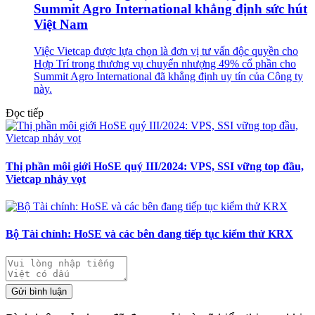
Summit Agro International khẳng định sức hút
Việt Nam
Việc Vietcap được lựa chọn là đơn vị tư vấn độc quyền cho
Hợp Trí trong thương vụ chuyển nhượng 49% cổ phần cho
Summit Agro International đã khẳng định uy tín của Công ty
này.
Đọc tiếp
Thị phần môi giới HoSE quý III/2024: VPS, SSI vững top đầu,
Vietcap nhảy vọt
Bộ Tài chính: HoSE và các bên đang tiếp tục kiểm thử KRX
Gửi bình luận