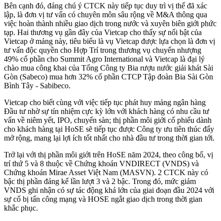
Bên cạnh đó, đáng chú ý CTCK này tiếp tục duy trì vị thế đã xác
lập, là đơn vị tư vấn có chuyên môn sâu rộng về M&A thông qua
việc hoàn thành nhiều giao dịch trong nước và xuyên biên giới phức
tạp. Hai thương vụ gần đây của Vietcap cho thấy sự nổi bật của
Vietcap ở mảng này, tiêu biểu là vụ Vietcap được lựa chọn là đơn vị
tư vấn độc quyền cho Hợp Trí trong thương vụ chuyển nhượng
49% cổ phần cho Summit Agro International và Vietcap là đại lý
chào mua công khai của Tổng Công ty Bia rượu nước giải khát Sài
Gòn (Sabeco) mua hơn 32% cổ phần CTCP Tập đoàn Bia Sài Gòn
Bình Tây - Sabibeco.
Vietcap cho biết cùng với việc tiếp tục phát huy mảng ngân hàng
Đầu tư nhờ sự tín nhiệm cực kỳ lớn với khách hàng có nhu cầu tư
vấn về niêm yết, IPO, chuyển sàn; thị phần môi giới cổ phiếu dành
cho khách hàng tại HoSE sẽ tiếp tục được Công ty ưu tiên thúc đẩy
mở rộng, mang lại lợi ích tốt nhất cho nhà đầu tư trong thời gian tới.
Trở lại với thị phần môi giới trên HoSE năm 2024, theo công bố, vị
trí thứ 5 và 8 thuộc về Chứng khoán VNDIRECT (VNDS) và
Chứng khoán Mirae Asset Việt Nam (MASVN). 2 CTCK này có
bậc thị phần đáng kể lần lượt 3 và 2 bậc. Trong đó, mức giảm
VNDS ghi nhận có sự tác động khá lớn của giai đoạn đầu 2024 với
sự cố bị tấn công mạng và HOSE ngắt giao dịch trong thời gian
khắc phục.