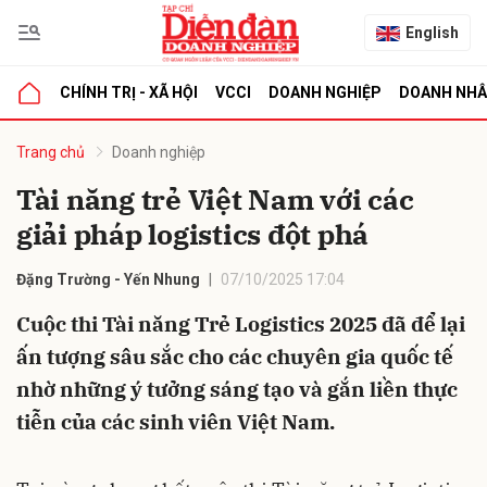
English
CHÍNH TRỊ - XÃ HỘI
VCCI
DOANH NGHIỆP
DOANH NH
bình luận
Trang chủ
Doanh nghiệp
Tài năng trẻ Việt Nam với các
giải pháp logistics đột phá
Đặng Trường - Yến Nhung
07/10/2025 17:04
Cuộc thi Tài năng Trẻ Logistics 2025 đã để lại
ấn tượng sâu sắc cho các chuyên gia quốc tế
Hủy
G
nhờ những ý tưởng sáng tạo và gắn liền thực
tiễn của các sinh viên Việt Nam.