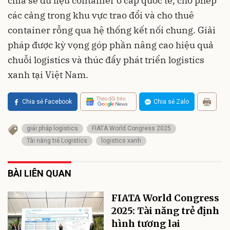
chia sẻ dữ liệu container ở cấp quốc tế, cho phép
các cảng trong khu vực trao đổi và cho thuê
container rỗng qua hệ thống kết nối chung. Giải
pháp được kỳ vọng góp phần nâng cao hiệu quả
chuỗi logistics và thúc đẩy phát triển logistics
xanh tại Việt Nam.
Theo dõi trên
Chia sẻ Facebook
Chia sẻ Zalo
giải pháp logistics
FIATA World Congress 2025
Tài năng trẻ Logistics
logistics xanh
BÀI LIÊN QUAN
FIATA World Congress
2025: Tài năng trẻ định
hình tương lai