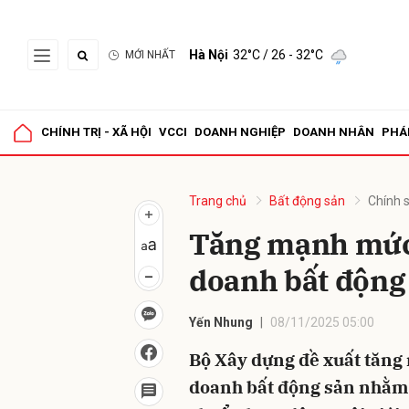
Hà Nội
32°C
/ 26 - 32°C
MỚI NHẤT
Gửi 
CHÍNH TRỊ - XÃ HỘI
VCCI
DOANH NGHIỆP
DOANH NHÂN
PHÁ
Trang chủ
Bất động sản
Chính 
Tăng mạnh mức
doanh bất động
Yến Nhung
08/11/2025 05:00
Bộ Xây dựng đề xuất tăng 
doanh bất động sản nhằm 