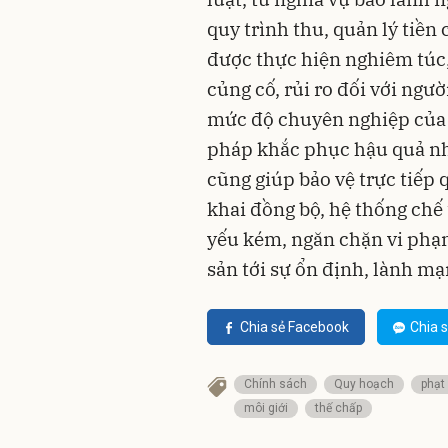
quy trình thu, quản lý tiền
được thực hiện nghiêm túc,
củng cố, rủi ro đối với ngư
mức độ chuyên nghiệp của l
pháp khắc phục hậu quả nh
cũng giúp bảo vệ trực tiếp
khai đồng bộ, hệ thống chế 
yếu kém, ngăn chặn vi phạm
sản tới sự ổn định, lành m
Chia sẻ Facebook
Chia s
Chính sách
Quy hoạch
phạt
môi giới
thế chấp