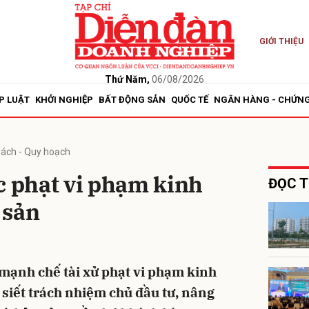
GIỚI THIỆU
bình luận
Thứ Năm,
06/08/2026
P LUẬT
KHỞI NGHIỆP
BẤT ĐỘNG SẢN
QUỐC TẾ
NGÂN HÀNG - CHỨN
sách - Quy hoạch
 phạt vi phạm kinh
ĐỌC T
 sản
Hủy
G
mạnh chế tài xử phạt vi phạm kinh
siết trách nhiệm chủ đầu tư, nâng