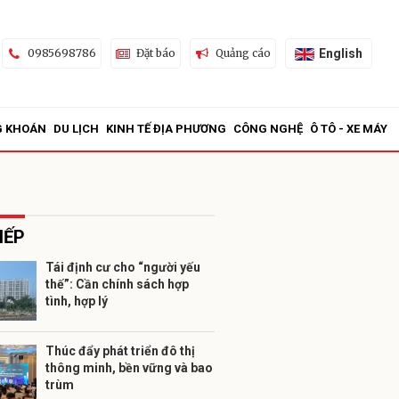
English
0985698786
Đặt báo
Quảng cáo
G KHOÁN
DU LỊCH
KINH TẾ ĐỊA PHƯƠNG
CÔNG NGHỆ
Ô TÔ - XE MÁY
IẾP
Tái định cư cho “người yếu
thế”: Cần chính sách hợp
ửi
tình, hợp lý
Thúc đẩy phát triển đô thị
thông minh, bền vững và bao
trùm