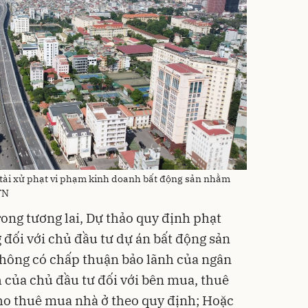
tài xử phạt vi phạm kinh doanh bất động sản nhằm
TN
ong tương lai, Dự thảo quy định phạt
g đối với chủ đầu tư dự án bất động sản
Không có chấp thuận bảo lãnh của ngân
h của chủ đầu tư đối với bên mua, thuê
ho thuê mua nhà ở theo quy định; Hoặc