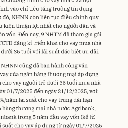
a chương trình cho vay nhà ở xã hội
ình vào chỉ tiêu tăng trưởng tín dụng
ở đó, NHNN còn liên tục điều chỉnh quy
u kiện thuận lợi nhất cho người dân và
ồn vốn. Đến nay, 9 NHTM đã tham gia gói
 TCTD đăng kí triển khai cho vay mua nhà
dưới 35 tuổi với lãi suất đặc biệt ưu đãi.
, NHNN cũng đã ban hành công văn
o vay của ngân hàng thương mại áp dụng
n cho vay người trẻ dưới 35 tuổi mua nhà
gày 01/7/2025 đến ngày 31/12/2025, với:
2%/năm lãi suất cho vay trung dài hạn
 hàng thương mại nhà nước Agribank,
nbank trong 5 năm đầu vay vốn (kể từ
ãi suất cho vay áp dụng từ ngày 01/7/2025