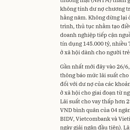
thương mại (NHTM) tham gi
không tính dư nợ chương tr
hằng năm. Không dừng lại 
trình, thủ tục nhằm tạo điề
doanh nghiệp tiếp cận ngu
tín dụng 145.000 tỷ, nhiều
ở xã hội dành cho người trẻ 
Gần nhất mới đây vào 26/6
thông báo mức lãi suất ch
đối với dư nợ của các khoả
ở xã hội cho giai đoạn từ n
Lãi suất cho vay thấp hơn 
VND bình quân của 04 ngân
BIDV, Vietcombank và Vieti
ngày giải ngân đầu tiên). L