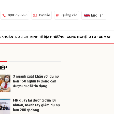
English
0985698786
Đặt báo
Quảng cáo
G KHOÁN
DU LỊCH
KINH TẾ ĐỊA PHƯƠNG
CÔNG NGHỆ
Ô TÔ - XE MÁY
IẾP
3 ngành xuất khẩu với dư nợ
hơn 150 nghìn tỷ đồng cần
ửi
được ưu đãi tín dụng
FIR quay lại đường đua lợi
nhuận, mạnh tay giảm dư nợ
hơn 200 tỷ đồng