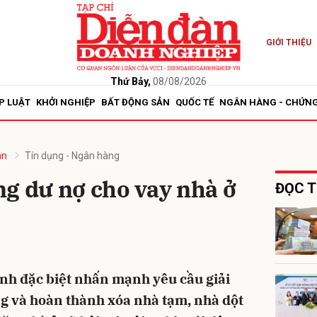
GIỚI THIỆU
bình luận
Thứ Bảy,
08/08/2026
P LUẬT
KHỞI NGHIỆP
BẤT ĐỘNG SẢN
QUỐC TẾ
NGÂN HÀNG - CHỨN
án
Tín dụng - Ngân hàng
g dư nợ cho vay nhà ở
ĐỌC T
Hủy
G
h đặc biệt nhấn mạnh yêu cầu giải
g và hoàn thành xóa nhà tạm, nhà dột