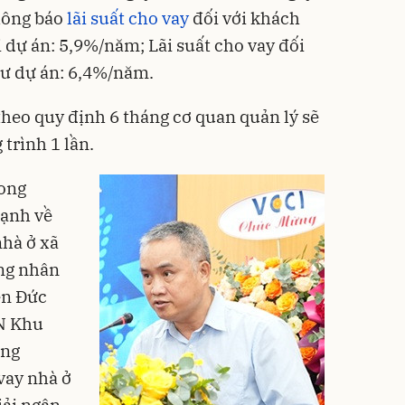
hông báo
lãi suất cho vay
đối với khách
 dự án: 5,9%/năm; Lãi suất cho vay đối
tư dự án: 6,4%/năm.
heo quy định 6 tháng cơ quan quản lý sẽ
 trình 1 lần.
rong
mạnh về
nhà ở xã
ông nhân
ễn Đức
N Khu
áng
vay nhà ở