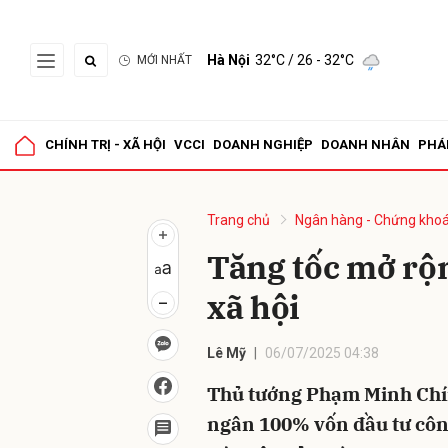
Hà Nội
32°C
/ 26 - 32°C
MỚI NHẤT
Gửi 
CHÍNH TRỊ - XÃ HỘI
VCCI
DOANH NGHIỆP
DOANH NHÂN
PHÁ
Trang chủ
Ngân hàng - Chứng kho
Tăng tốc mở rộn
xã hội
Lê Mỹ
06/07/2025 04:38
Thủ tướng Phạm Minh Chín
ngân 100% vốn đầu tư côn