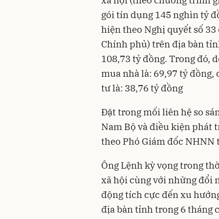
xã hội (theo chương trình g
gói tín dụng 145 nghìn tỷ đ
hiện theo Nghị quyết số 33
Chính phủ) trên địa bàn tỉn
108,73 tỷ đồng. Trong đó, 
mua nhà là: 69,97 tỷ đồng,
tư là: 38,76 tỷ đồng
Đặt trong mối liên hệ so s
Nam Bộ và điều kiện phát tr
theo Phó Giám đốc NHNN tại
Ông Lệnh kỳ vọng trong thời
xã hội cùng với những đổi m
động tích cực đến xu hướng
địa bàn tỉnh trong 6 tháng 