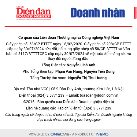
Cơ quan của Liên đoàn Thương mại và Công nghiệp Việt Nam
Giấy phép số: 58/GP-BTTTT ngày 18/02/2020. Giấy phép số 208/GP-BTTTT
cấp ngày 30/07/2024 sửa đổi, bổ sung giấy phép số 58/GP-BTTTT và Văn
bản số 3117/BTTTT-CBC cấp ngày 30/07/2024 về việc sửa đổi măng séc và
thay đổi người đứng đầu.
Tổng Biên tập:
Nguyễn Linh Anh
Phó Tổng Biên tập:
Phạm Văn Hùng, Nguyễn Tiến Dũng
Tổng Thư ký tòa soạn:
Nguyễn Thị Thu Hương
Địa chỉ: Tòa nhà VCCI, Số 9 Đào Duy Anh, phường Kim Liên, Hà Nội
Điện thoại (024) 3.5771239 – Email: toasoan@dddn.com.vn
©2016 - Bản quyền của Diễn đàn Doanh nghiệp điện tử
Liên hệ quảng cáo Tạp chí điện tử: (024) 3.5771239
Các trang ngoài sẽ được mở ra ở cửa sổ mới. Tạp chí Diễn đàn Doanh nghiệp không
chịu trách nhiệm nội dung các trang ngoài
POWERED BY
- A PRODUCT OF
ONE
CMS
NEKO