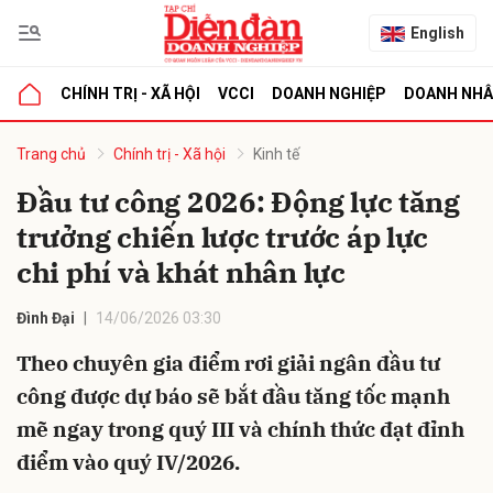
English
CHÍNH TRỊ - XÃ HỘI
VCCI
DOANH NGHIỆP
DOANH NH
bình luận
Trang chủ
Chính trị - Xã hội
Kinh tế
Đầu tư công 2026: Động lực tăng
trưởng chiến lược trước áp lực
chi phí và khát nhân lực
Đình Đại
14/06/2026 03:30
Theo chuyên gia điểm rơi giải ngân đầu tư
Hủy
G
công được dự báo sẽ bắt đầu tăng tốc mạnh
mẽ ngay trong quý III và chính thức đạt đỉnh
điểm vào quý IV/2026.