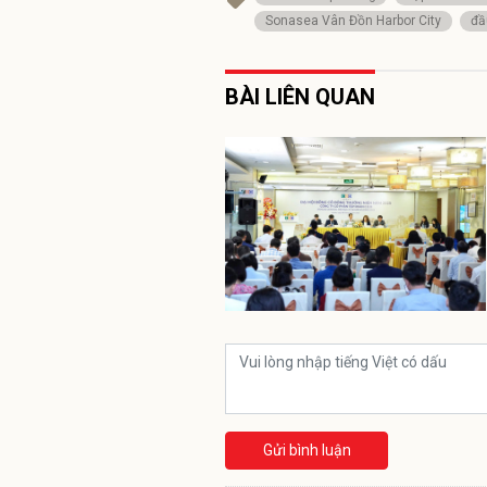
Sonasea Vân Đồn Harbor City
đầ
BÀI LIÊN QUAN
Gửi bình luận