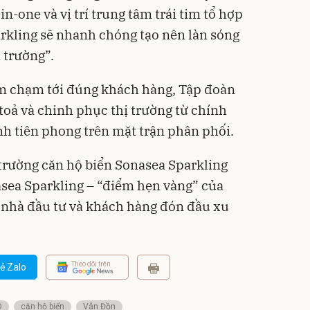
-in-one và vị trí trung tâm trái tim tổ hợp
arkling sẽ nhanh chóng tạo nên làn sóng
 trường”.
m chạm tới đúng khách hàng, Tập đoàn
toả và chinh phục thị trường từ chính
nh tiên phong trên mặt trận phân phối.
trường căn hộ biển Sonasea Sparkling
sea Sparkling – “điểm hẹn vàng” của
nhà đầu tư và khách hàng đón đầu xu
Theo dõi trên
ẻ Zalo
O
căn hộ biển
Vân Đồn