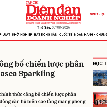
GIỚI THIỆU
bình luận
Thứ Sáu,
07/08/2026
P LUẬT
KHỞI NGHIỆP
BẤT ĐỘNG SẢN
QUỐC TẾ
NGÂN HÀNG - CHỨN
ông bố chiến lược phân
ĐỌC T
nasea Sparkling
Hủy
G
chính thức công bố chiến lược phân
 dòng căn hộ biển cao tầng mang phong