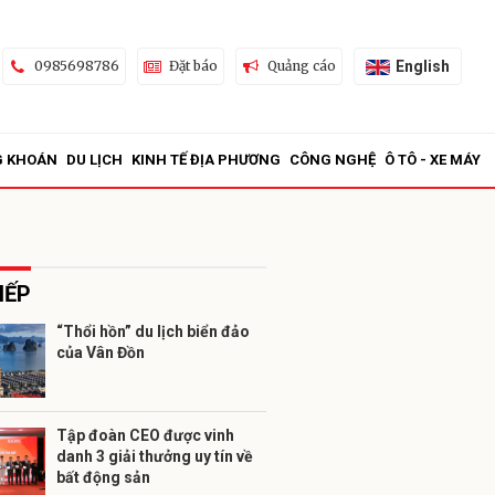
English
0985698786
Đặt báo
Quảng cáo
G KHOÁN
DU LỊCH
KINH TẾ ĐỊA PHƯƠNG
CÔNG NGHỆ
Ô TÔ - XE MÁY
IẾP
“Thổi hồn” du lịch biển đảo
của Vân Đồn
ửi
Tập đoàn CEO được vinh
danh 3 giải thưởng uy tín về
bất động sản