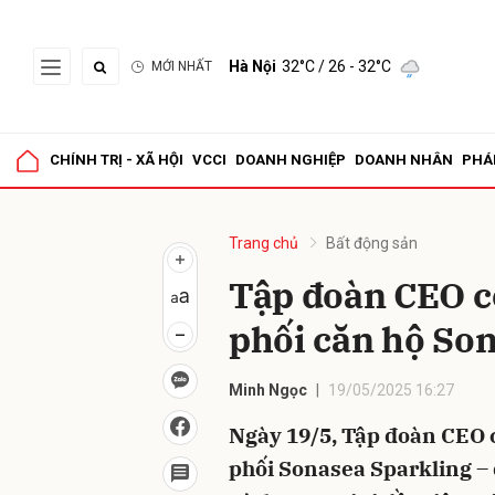
Hà Nội
32°C
/ 26 - 32°C
MỚI NHẤT
Gửi 
CHÍNH TRỊ - XÃ HỘI
VCCI
DOANH NGHIỆP
DOANH NHÂN
PHÁ
Trang chủ
Bất động sản
Tập đoàn CEO c
phối căn hộ So
Minh Ngọc
19/05/2025 16:27
Ngày 19/5, Tập đoàn CEO 
phối Sonasea Sparkling –