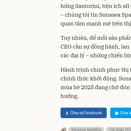
hứng Santorini, tiện ích all
– chúng tôi tin Sonasea Sp
quan tâm mạnh mẽ trên thị
Tuy nhiên, để mỗi sản phẩ
CEO cần sự đồng hành, lan 
các đại lý – những chiến bi
Hành trình chinh phục thị 
chính thức khởi động. Sona
mùa hè 2025 đang chờ đón 
hướng.
Chia sẻ Facebook
Chia s
Sonasea Sparkling
Tập đoàn CE