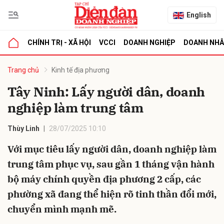
English
CHÍNH TRỊ - XÃ HỘI
VCCI
DOANH NGHIỆP
DOANH NH
bình luận
Trang chủ
Kinh tế địa phương
Tây Ninh: Lấy người dân, doanh
nghiệp làm trung tâm
Thùy Linh
28/07/2025 10:10
Với mục tiêu lấy người dân, doanh nghiệp làm
trung tâm phục vụ, sau gần 1 tháng vận hành
Hủy
G
bộ máy chính quyền địa phương 2 cấp, các
phường xã đang thể hiện rõ tinh thần đổi mới,
chuyển mình mạnh mẽ.