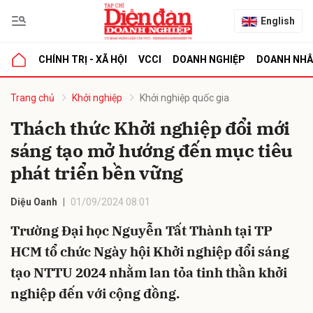
English
CHÍNH TRỊ - XÃ HỘI
VCCI
DOANH NGHIỆP
DOANH NH
bình luận
Trang chủ
Khởi nghiệp
Khởi nghiệp quốc gia
Thách thức Khởi nghiệp đổi mới
sáng tạo mở hướng đến mục tiêu
phát triển bền vững
Diệu Oanh
01/09/2024 08:01
Trường Đại học Nguyễn Tất Thành tại TP
Hủy
G
HCM tổ chức Ngày hội Khởi nghiệp đổi sáng
tạo NTTU 2024 nhằm lan tỏa tinh thần khởi
nghiệp đến với cộng đồng.