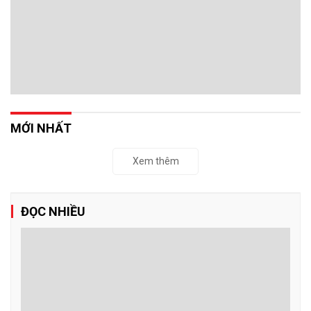
Quy định về sử dụng đất đa mục đích đang tiếp tục được hoàn thiện
nhằm thống nhất cách áp dụng, tạo điều kiện khai thác hiệu quả
hơn nguồn lực đất đai.
Đề xuất mở rộng đối tượng mua nhà ở thương
mại giá phù hợp