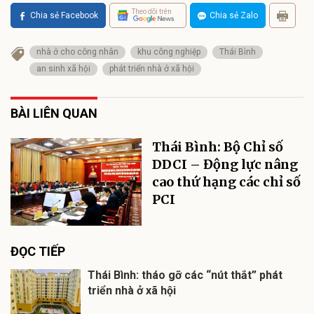
Theo dõi trên
Chia sẻ Facebook
Chia sẻ Zalo
nhà ở cho công nhân
khu công nghiệp
Thái Bình
an sinh xã hội
phát triển nhà ở xã hội
BÀI LIÊN QUAN
Thái Bình: Bộ Chỉ số
DDCI – Động lực nâng
cao thứ hạng các chỉ số
PCI
ĐỌC TIẾP
Thái Bình: tháo gỡ các “nút thắt” phát
triển nhà ở xã hội