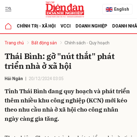
English
CHÍNH TRỊ - XÃ HỘI
VCCI
DOANH NGHIỆP
DOANH NH
bình luận
Trang chủ
Bất động sản
Chính sách - Quy hoạch
Thái Bình: gỡ "nút thắt" phát
triển nhà ở xã hội
Hải Ngân
20/12/2024 03:05
Tỉnh Thái Bình đang quy hoạch và phát triển
thêm nhiều khu công nghiệp (KCN) mới kéo
Hủy
G
theo nhu cầu nhà ở xã hội cho công nhân
ngày càng gia tăng.