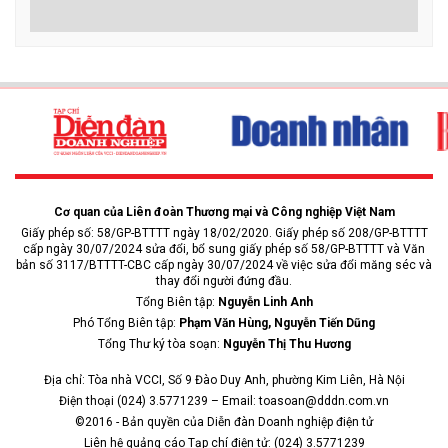
quỹ đất do Nhà nước quản lý được thực hiện chủ yếu thông qua đấu
giá quyền sử dụng đất hoặc đấu thầu dự án có sử dụng đất; bảo
đảm bình đẳng trong tiếp cận đất đai.
NỔI BẬT